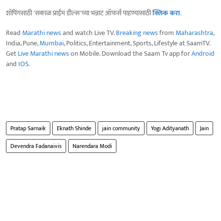
शॉपिंगसाठी 'सकाळ प्राईम डील्स'च्या भन्नाट ऑफर्स पाहण्यासाठी
क्लिक करा
.
Read
Marathi news
and watch Live TV.
Breaking news
from
Maharashtra
,
India, Pune,
Mumbai
, Politics, Entertainment, Sports, Lifestyle at SaamTV.
Get
Live Marathi news
on Mobile. Download the Saam Tv app for
Android
and
IOS
.
Pratap Sarnaik
Eknath Shinde
jain community
Yogi Adityanath
Jain
Devendra Fadanaivis
Narendara Modi