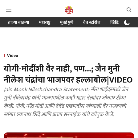
ताज्या बातम्या
महाराष्ट्र
मुंबई पुणे
वेब स्टोरीज
व्हिडिओ
क्र
Video
योगी-मोदींशी वैर नाही, पण...; जैन मुनी
नीलेश चंद्रांचा भाजपवर हल्लाबोल|VIDEO
Jain Monk Nileshchandra Statement: मीरा भाईंदरमध्ये जैन
मुनी नीलेशचंद्र यांनी भाजपमधील काही गद्दार नेत्यांवर जोरदार टीका
केली. योगी, नरेंद्र मोदी आणि देवेंद्र फडणवीस यांच्याशी वैर नसल्याचे
सांगत एकनाथ शिंदे आणि प्रताप सरनाईक यांचे कौतुक केले.