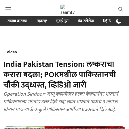
ताज्या बातम्या
महाराष्ट्र
मुंबई पुणे
वेब स्टोरीज
व्हिडिओ
क्र
Video
India Pakistan Tension: लष्कराचा
करारा बदला; POKमधील पाकिस्तानची
चौकी उद्ध्वस्त, व्हिडिओ जारी
Operation Sindoor: जम्मू काश्मीरवर हल्ला केल्यानंतर भारतानं
पाकिस्तानला सडेतोड उत्तर दिले आहे त्यात भारताने पाकचे 3 लढाऊ
विमानं पाडल्याची कबुली पाकिस्तान आर्मीच्या प्रवक्त्याने दिले आहे.