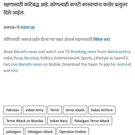
रक्षणासाठी कटिबद्ध आहे. कोणत्याही कपटी कारवायांना कठोर प्रत्युत्तर
दिले जाईल.
सकाळ+चे
सदस्य व्हा
शॉपिंगसाठी 'सकाळ प्राईम डील्स'च्या भन्नाट ऑफर्स पाहण्यासाठी
क्लिक करा
.
Read
Marathi news
and watch Live TV.
Breaking news
from
Maharashtra
,
India, Pune,
Mumbai
, Politics, Entertainment, Sports, Lifestyle at SaamTV.
Get
Live Marathi news
on Mobile. Download the Saam Tv app for
Android
and
IOS
.
Pakistan
Indian Army
Terror
terror attack
Indian Airforce
Terror Attack on Mumbai
Indian Navy
Pahalgam Terror Attack
pahalgam
Pahalgam attack
Operation Sindoor