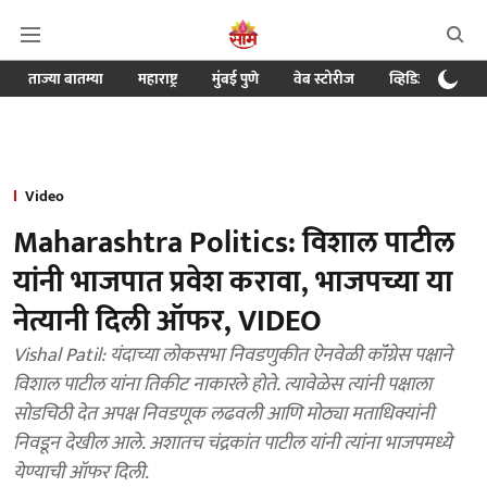
ताज्या बातम्या
महाराष्ट्र
मुंबई पुणे
वेब स्टोरीज
व्हिडिओ
क्र
Video
Maharashtra Politics: विशाल पाटील
यांनी भाजपात प्रवेश करावा, भाजपच्या या
नेत्यानी दिली ऑफर, VIDEO
Vishal Patil: यंदाच्या लोकसभा निवडणुकीत ऐनवेळी कॉंग्रेस पक्षाने
विशाल पाटील यांना तिकीट नाकारले होते. त्यावेळेस त्यांनी पक्षाला
सोडचिठी देत अपक्ष निवडणूक लढवली आणि मोठ्या मताधिक्यांनी
निवडून देखील आले. अशातच चंद्रकांत पाटील यांनी त्यांना भाजपमध्ये
येण्याची ऑफर दिली.