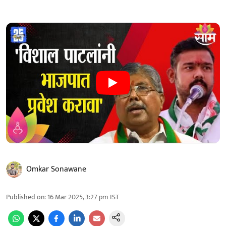
Omkar Sonawane
Published on
:
16 Mar 2025, 3:27 pm
IST