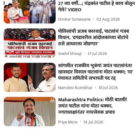
27 व्या वर्षी...; चंद्रकांत पाटील हे काय बोलून
गेले? VIDEO
Omkar Sonawane
02 Aug 2026
पोलिसांची अजब कारवाई, पाटलांचं गजब
विधान, 'दगडावरील आंदोलकांच्या बोटांचे
ठसे आधारला जोडणार'
Snehil Shivaji
31 Jul 2026
सांगलीत राजकीय भूकंप! जयंत पाटलांनंतर
खासदार विशाल पाटलांना मोठा धक्का; 'या'
पंचायत समितीचे सभापती पद रद्द
Namdeo Kumbhar
18 Jul 2026
Maharashtra Politics: मोठी बातमी!
जयंत पाटील यांना मोठा धक्का,
नगराध्यक्षांनंतर नगरसेवक अपात्र
Priya More
14 Jul 2026