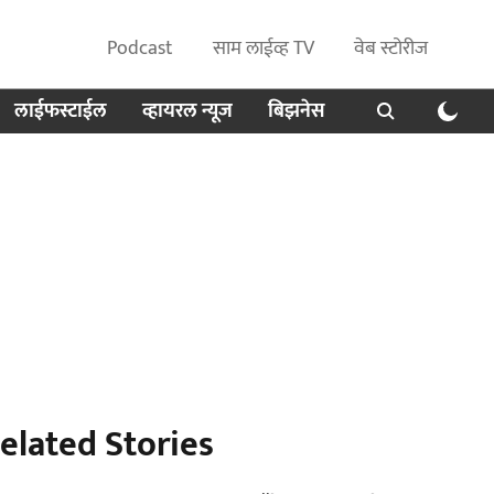
Podcast
साम लाईव्ह TV
वेब स्टोरीज
लाईफस्टाईल
व्हायरल न्यूज
बिझनेस
elated Stories