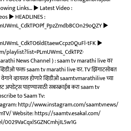
owing Links… ► Latest Video :
eos ► HEADLINES :
t=PLmUWmL_CdkTPOPf_PpzZmdbBCOn29oQZY ►
=PLmUWmL_CdkTO6ldEtaewCcpz0QuFl-tFK ►
com/playlist?list=PLmUWmL_CdkTPZ-
athi News Channel ) : saam tv marathi live वर
 व्हिडीओ फक्त saam tv marathi live वर. TV झिंगाटसोबत
 वेगाने व्हायरल होणारे व्हिडीओ saamtvmarathilive च्या
फास्ट अपडेट्स पाहण्यासाठी सबस्क्राईब करा saam tv
bscribe to Saam Tv:
agram: http://www.instagram.com/saamtvnews/
TV/ Website: https://saamtv.esakal.com/
nel/0029VaCqxlSGZNCmhjIL5w1G