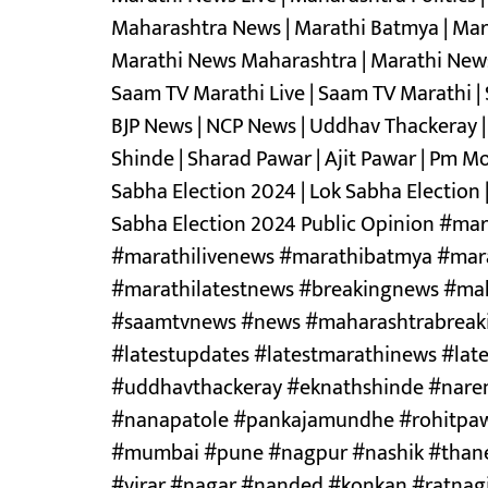
Maharashtra News | Marathi Batmya | Mar
Marathi News Maharashtra | Marathi News B
Saam TV Marathi Live | Saam TV Marathi | 
BJP News | NCP News | Uddhav Thackeray |
Shinde | Sharad Pawar | Ajit Pawar | Pm Mod
Sabha Election 2024 | Lok Sabha Election 
Sabha Election 2024 Public Opinion #m
#marathilivenews #marathibatmya #mar
#marathilatestnews #breakingnews #mah
#saamtvnews #news #maharashtrabreaki
#latestupdates #latestmarathinews #lat
#uddhavthackeray #eknathshinde #naren
#nanapatole #pankajamundhe #rohitpaw
#mumbai #pune #nagpur #nashik #thane 
#virar #nagar #nanded #konkan #ratna