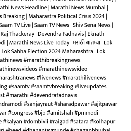
athi News Headline | Marathi News Mumbai |
reaking | Maharastra Political Crisis 2024 |
Saam TV Live | Saam TV News | Shiv Sena News |
 Raj Thackeray | Devendra Fadnavis | Eknath
i | Marathi News Live Today | मराठी बातम्या | Lok
| Lok Sabha Election 2024 Maharashtra | Lok
arathinews #marathibreakingnews
athinewsvideos #marathinewsvideo
arashtranews #livenews #marathilivenews
ng #saamtv #saamtvbreaking #liveupdates
est #marathi #devendrafadnavis
dramodi #sanjayraut #sharadpawar #ajitpawar
ar #congress #bjp #amitshah #pmmodi
#kalyan #dombivli #raigad #satara #kolhapur
giri #beed #dhananjaymunde #chaganbhujbal