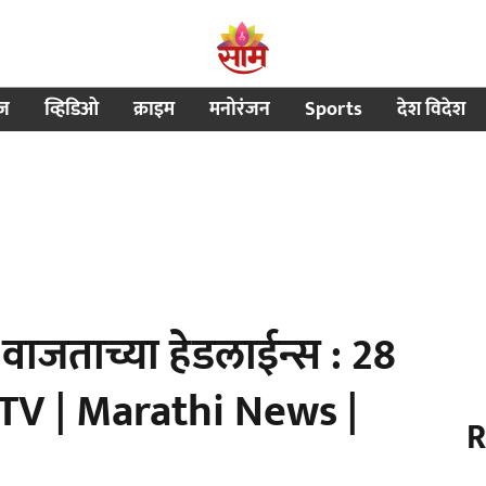
ीज
व्हिडिओ
क्राइम
मनोरंजन
Sports
देश विदेश
ाजताच्या हेडलाईन्स : 28
TV | Marathi News |
R