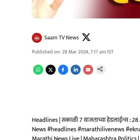
Saam TV News
Published on
:
28 Mar 2024, 7:17 am
IST
Headlines | सकाळी 7 वाजताच्या हेडलाईन्स : 
News #headlines #marathilivenews #ekna
Marathi News Live | Maharashtra Politics