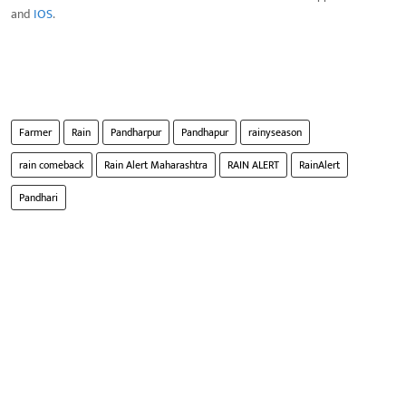
and
IOS
.
Farmer
Rain
Pandharpur
Pandhapur
rainyseason
rain comeback
Rain Alert Maharashtra
RAIN ALERT
RainAlert
Pandhari