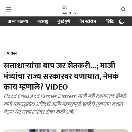
ताज्या बातम्या
महाराष्ट्र
मुंबई पुणे
वेब स्टोरीज
व्हिडिओ
क्र
Video
सत्ताधाऱ्यांचा बाप जर शेतकरी...; माजी
मंत्र्यांचा राज्य सरकारवर घणाघात, नेमकं
काय म्हणाले? VIDEO
Flood Crisis And Farmer Distress: माजी मंत्री लक्ष्मणराव ढोबळे
यांनी महाराष्ट्रातील अतिवृष्टी आणि महापूरामुळे झालेले नुकसान लक्षात
घेऊन थेट सत्ताधाऱ्यांवर टीका केली आहे.