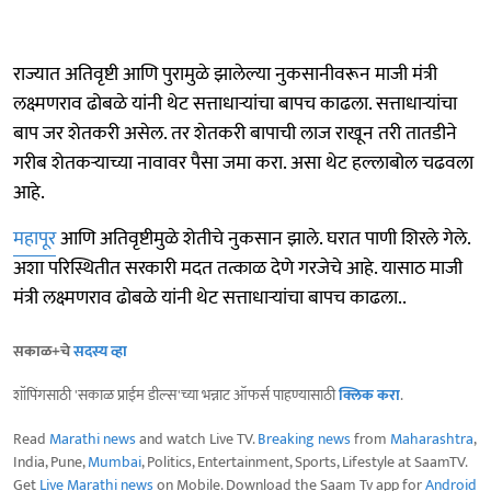
राज्यात अतिवृष्टी आणि पुरामुळे झालेल्या नुकसानीवरून माजी मंत्री
लक्ष्मणराव ढोबळे यांनी थेट सत्ताधाऱ्यांचा बापच काढला. सत्ताधाऱ्यांचा
बाप जर शेतकरी असेल. तर शेतकरी बापाची लाज राखून तरी तातडीने
गरीब शेतकऱ्याच्या नावावर पैसा जमा करा. असा थेट हल्लाबोल चढवला
आहे.
महापूर
आणि अतिवृष्टीमुळे शेतीचे नुकसान झाले. घरात पाणी शिरले गेले.
अशा परिस्थितीत सरकारी मदत तत्काळ देणे गरजेचे आहे. यासाठ माजी
मंत्री लक्ष्मणराव ढोबळे यांनी थेट सत्ताधाऱ्यांचा बापच काढला..
सकाळ+चे
सदस्य व्हा
शॉपिंगसाठी 'सकाळ प्राईम डील्स'च्या भन्नाट ऑफर्स पाहण्यासाठी
क्लिक करा
.
Read
Marathi news
and watch Live TV.
Breaking news
from
Maharashtra
,
India, Pune,
Mumbai
, Politics, Entertainment, Sports, Lifestyle at SaamTV.
Get
Live Marathi news
on Mobile. Download the Saam Tv app for
Android