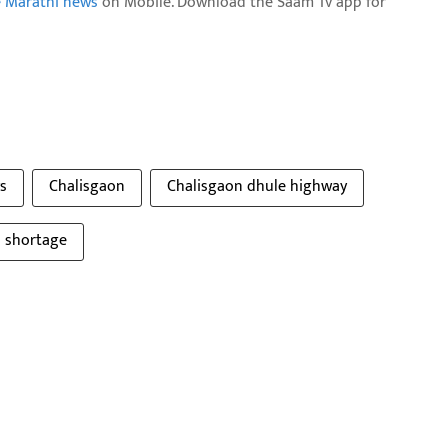
e Marathi news
on Mobile. Download the Saam Tv app for
s
Chalisgaon
Chalisgaon dhule highway
l shortage