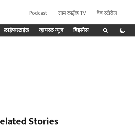
Podcast
साम लाईव्ह TV
वेब स्टोरीज
लाईफस्टाईल
व्हायरल न्यूज
बिझनेस
elated Stories