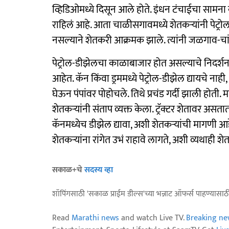
व्हिडिओमध्ये दिसून आले होते. इंधन टंचाईचा सामना
राहिलं आहे. आता चाळीसगावमध्ये शेतकऱ्यांनी पेट्रो
नसल्याने शेतकरी आक्रमक झाले. त्यांनी जळगाव-चा
पेट्रोल-डीझेलचा काळाबाजार होत असल्याचे निदर्शन
आहेत. कॅन किंवा ड्रममध्ये पेट्रोल-डीझेल द्यायचे न
घेऊन पंपांवर पोहोचले. तिथे प्रचंड गर्दी झाली होती. मा
शेतकऱ्यांनी संताप व्यक्त केला. ट्रॅक्टर शेतावर असत
कॅनमध्येच डीझेल द्यावा, अशी शेतकऱ्यांची मागणी आ
शेतकऱ्यांना रांगेत उभं राहावे लागते, अशी व्यथाही श
सकाळ+चे
सदस्य व्हा
शॉपिंगसाठी 'सकाळ प्राईम डील्स'च्या भन्नाट ऑफर्स पाहण्यासा
Read
Marathi news
and watch Live TV.
Breaking ne