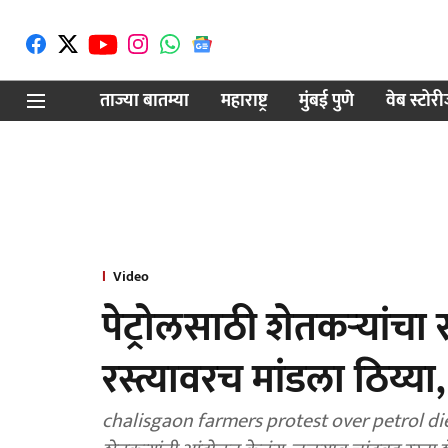
ताज्या बातम्या
महाराष्ट्र
मुंबई पुणे
वेब स्टोर
Video
पेट्रोलसाठी शेतकऱ्यांचा
रस्त्यावरच मांडला ठिय्य
chalisgaon farmers protest over petrol dies