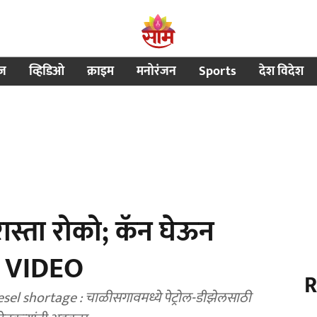
ीज
व्हिडिओ
क्राइम
मनोरंजन
Sports
देश विदेश
 रास्ता रोको; कॅन घेऊन
ा, VIDEO
R
el shortage : चाळीसगावमध्ये पेट्रोल-डीझेलसाठी