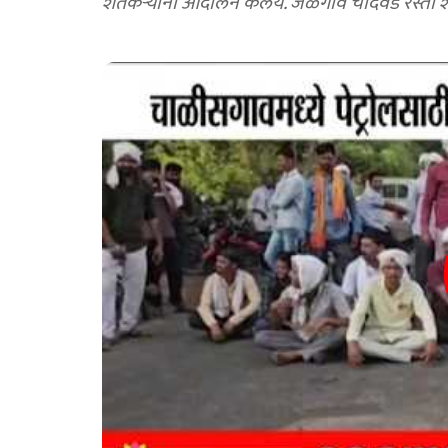
शेतकऱ्यांनी आंदोलन केलंय. जळगाव चांदवड रस्ता श