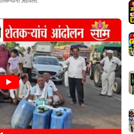
ेतकऱ्यांनी अडवला.