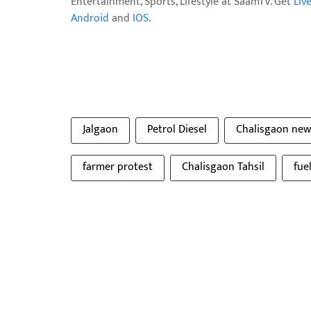
Entertainment, Sports, Lifestyle at SaamTV. Get
Liv
Android
and
IOS
.
Jalgaon
Petrol Diesel
Chalisgaon new
farmer protest
Chalisgaon Tahsil
fue