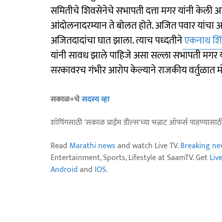
समितीचे शिवसेनेचे सभापती दत्ता मगर यांनी केली
आंदोलनादरम्यान ते बोलत होते. अजित पवार यांचा अप
अजितदादांचा घात झाला. त्याच पध्दतीने
एकनाथ शिं
यांनी सावध झाले पाहिजे असा सल्ला सभापती मगर या
सरकावरच गंभीर आरोप केल्याने राजकीय वर्तुळात
सकाळ+चे
सदस्य व्हा
शॉपिंगसाठी 'सकाळ प्राईम डील्स'च्या भन्नाट ऑफर्स पाहण्यासा
Read
Marathi news
and watch Live TV.
Breaking ne
Entertainment, Sports, Lifestyle at SaamTV. Get
Liv
Android
and
IOS
.