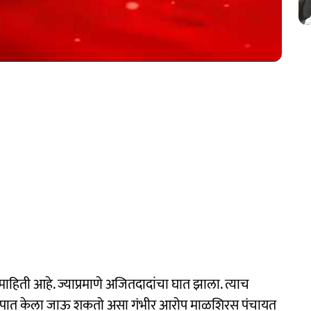
हिती आहे. ज्याप्रमाणे अजितदादांचा घात झाला. त्याच
ल घातपात केला जाऊ शकतो असा गंभीर आरोप माळशिरस पंचायत