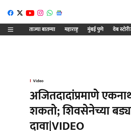
ताज्या बातम्या
महाराष्ट्र
मुंबई पुणे
वेब स्टोर
Video
अजितदादांप्रमाणे एकनाथ
शकतो; शिवसेनेच्या बड
दावा|VIDEO