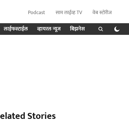
Podcast
साम लाईव्ह TV
वेब स्टोरीज
लाईफस्टाईल
व्हायरल न्यूज
बिझनेस
elated Stories