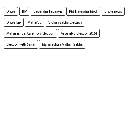
Dhule
BJP
Devendra Fadanvis
PM Narendra Modi
Dhule news
Dhule bjp
MahaYuti
Vidhan Sabha Election
Maharashtra Assembly Election
Assembly Election 2024
Election with Sakal
Maharashtra Vidhan Sabha