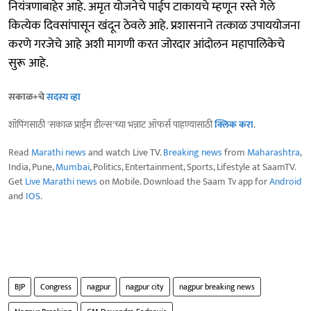
नियंत्रणाबाहेर आहे. अमृत योजनेचे पाईप टाकायचे म्हणून रस्ते गेले
कित्येक दिवसांपासून खंदून ठेवले आहे. प्रशासनाने तत्काळ उपाययोजना
करणे गरजेचे आहे अशी मागणी करत जोरदार आंदोलन महापालिकेचे
सुरू आहे.
सकाळ+चे
सदस्य व्हा
शॉपिंगसाठी 'सकाळ प्राईम डील्स'च्या भन्नाट ऑफर्स पाहण्यासाठी
क्लिक करा
.
Read
Marathi news
and watch Live TV.
Breaking news
from
Maharashtra
,
India, Pune,
Mumbai
, Politics, Entertainment, Sports, Lifestyle at SaamTV.
Get
Live Marathi news
on Mobile. Download the Saam Tv app for
Android
and
IOS
.
BJP
Congress
nagpur
nagpur city
nagpur breaking news