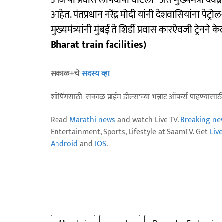
आजचा प्रवास लाभदायी वाटला” असं मुख्यमंत्री देवेंद
आहेत. पंतप्रधान नरेंद्र मोदी यांनी देशवासियांना प
मुख्यमंत्र्यांनी मुंबई ते शिर्डी प्रवास कारऐवजी ट्रेनने क
Bharat train facilities)
सकाळ+चे
सदस्य व्हा
शॉपिंगसाठी 'सकाळ प्राईम डील्स'च्या भन्नाट ऑफर्स पाहण्यासा
Read
Marathi news
and watch Live TV.
Breaking ne
Entertainment, Sports, Lifestyle at SaamTV. Get
Liv
Android
and
IOS
.