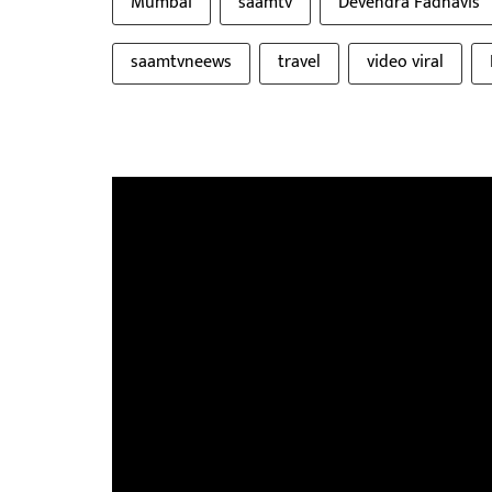
Mumbai
saamtv
Devendra Fadnavis
saamtvneews
travel
video viral