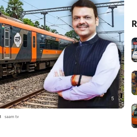
R
M
saam tv