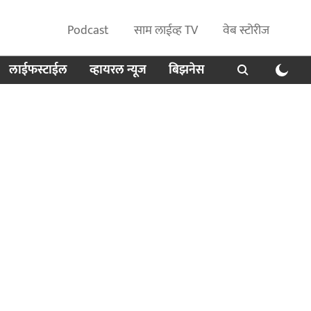
Podcast
साम लाईव्ह TV
वेब स्टोरीज
लाईफस्टाईल
व्हायरल न्यूज
बिझनेस