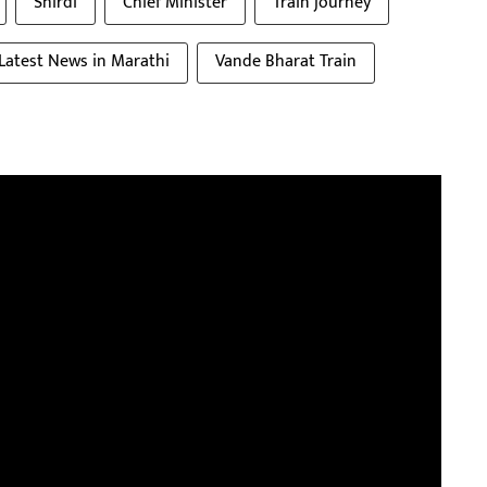
Shirdi
Chief Minister
Train journey
Latest News in Marathi
Vande Bharat Train