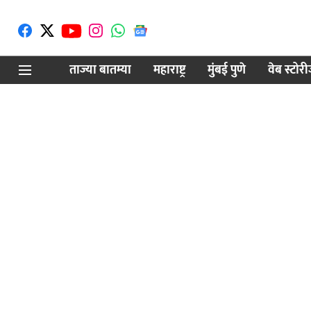
ताज्या बातम्या
महाराष्ट्र
मुंबई पुणे
वेब स्टोर