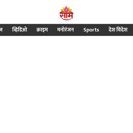
ीज
व्हिडिओ
क्राइम
मनोरंजन
Sports
देश विदेश