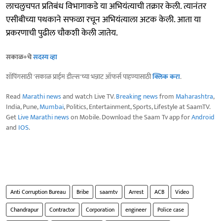
लाचलुचपत प्रतिबंध विभागाकडे या अभियंत्याची तक्रार केली. त्यानंतर
एसीबीच्या पथकाने सफळा रचून अभियंत्याला अटक केली. आता या
प्रकरणाची पुढील चौकशी केली जातेय.
सकाळ+चे
सदस्य व्हा
शॉपिंगसाठी 'सकाळ प्राईम डील्स'च्या भन्नाट ऑफर्स पाहण्यासाठी
क्लिक करा
.
Read
Marathi news
and watch Live TV.
Breaking news
from
Maharashtra
,
India, Pune,
Mumbai
, Politics, Entertainment, Sports, Lifestyle at SaamTV.
Get
Live Marathi news
on Mobile. Download the Saam Tv app for
Android
and
IOS
.
Anti Corruption Bureau
Bribe
saamtv
Arrest
ACB
Video
Chandrapur
Contractor
Corporation
engineer
Police case