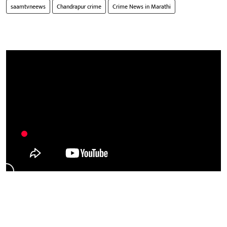
saamtvneews
Chandrapur crime
Crime News in Marathi