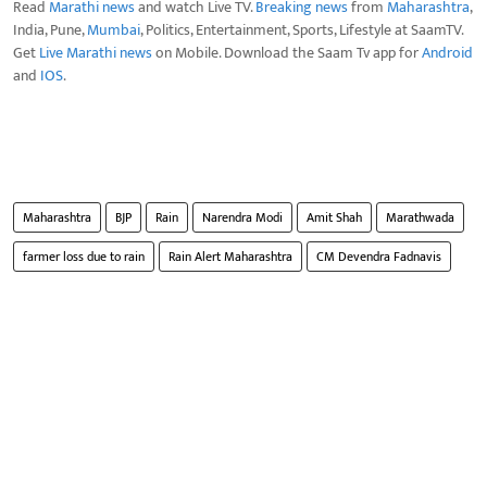
Read
Marathi news
and watch Live TV.
Breaking news
from
Maharashtra
,
India, Pune,
Mumbai
, Politics, Entertainment, Sports, Lifestyle at SaamTV.
Get
Live Marathi news
on Mobile. Download the Saam Tv app for
Android
and
IOS
.
Maharashtra
BJP
Rain
Narendra Modi
Amit Shah
Marathwada
farmer loss due to rain
Rain Alert Maharashtra
CM Devendra Fadnavis