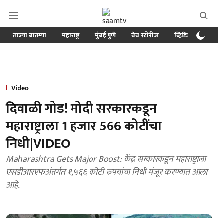
ताज्या बातम्या
महाराष्ट्र
मुंबई पुणे
वेब स्टोरीज
व्हिडिओ
क्र
Video
दिवाळी गोड! मोदी सरकारकडून
महाराष्ट्राला 1 हजार 566 कोटींचा
निधी|VIDEO
Maharashtra Gets Major Boost: केंद्र सरकारकडून महाराष्ट्राला
एसडीआरएफअंतर्गत १,५६६ कोटी रुपयांचा निधी मंजूर करण्यात आला
आहे.