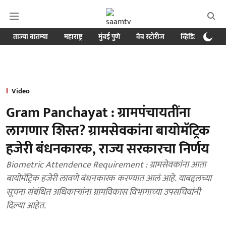
ताज्या बातम्या
महाराष्ट्र
मुंबई पुणे
वेब स्टोरीज
व्हिडिओ
क्र
Video
Gram Panchayat : ग्रामपंचायतींना
लागणार शिस्त? ग्रामसेवकांना बायोमॅट्रिक
हजेरी बंधनकारक, राज्य सरकारचा निर्णय
Biometric Attendence Requirement : ग्रामसेवकांना आता
बायोमॅट्रिक हजेरी लावणे बंधनकारक करण्यात आलं आहे. याबद्दलच्या
सूचना संबंधित अधिकाऱ्यांना ग्रामविकास विभागाच्या उपसचिवांनी
दिल्या आहेत.