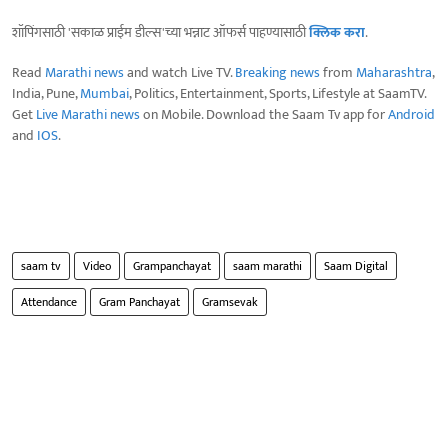
शॉपिंगसाठी 'सकाळ प्राईम डील्स'च्या भन्नाट ऑफर्स पाहण्यासाठी
क्लिक करा
.
Read
Marathi news
and watch Live TV.
Breaking news
from
Maharashtra
,
India, Pune,
Mumbai
, Politics, Entertainment, Sports, Lifestyle at SaamTV.
Get
Live Marathi news
on Mobile. Download the Saam Tv app for
Android
and
IOS
.
saam tv
Video
Grampanchayat
saam marathi
Saam Digital
Attendance
Gram Panchayat
Gramsevak