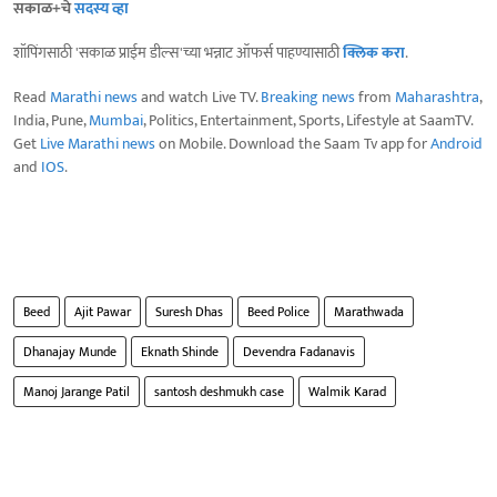
सकाळ+चे
सदस्य व्हा
शॉपिंगसाठी 'सकाळ प्राईम डील्स'च्या भन्नाट ऑफर्स पाहण्यासाठी
क्लिक करा
.
Read
Marathi news
and watch Live TV.
Breaking news
from
Maharashtra
,
India, Pune,
Mumbai
, Politics, Entertainment, Sports, Lifestyle at SaamTV.
Get
Live Marathi news
on Mobile. Download the Saam Tv app for
Android
and
IOS
.
Beed
Ajit Pawar
Suresh Dhas
Beed Police
Marathwada
Dhanajay Munde
Eknath Shinde
Devendra Fadanavis
Manoj Jarange Patil
santosh deshmukh case
Walmik Karad