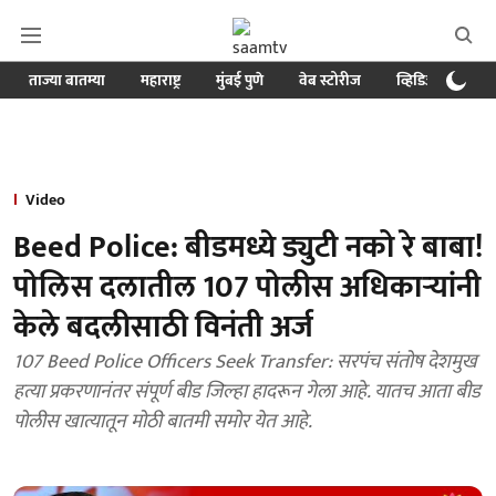
ताज्या बातम्या
महाराष्ट्र
मुंबई पुणे
वेब स्टोरीज
व्हिडिओ
क्र
Video
Beed Police: बीडमध्ये ड्युटी नको रे बाबा!
पोलिस दलातील 107 पोलीस अधिकाऱ्यांनी
केले बदलीसाठी विनंती अर्ज
107 Beed Police Officers Seek Transfer: सरपंच संतोष देशमुख
हत्या प्रकरणानंतर संपूर्ण बीड जिल्हा हादरून गेला आहे. यातच आता बीड
पोलीस खात्यातून मोठी बातमी समोर येत आहे.