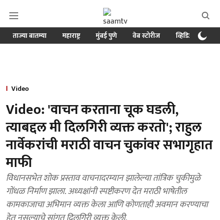
ताज्या बातम्या
महाराष्ट्र
मुंबई पुणे
वेब स्टोरीज
व्हिडिओ
क्र
Video
Video: 'वाचन करताना चूक घडली,
त्याबद्दल मी दिलगिरी व्यक्त करतो'; राहुल
नार्वेकरांची मराठी वाचन चुकांवर सभागृहात
माफी
विधानसभेत शोक प्रस्ताव वाचनादरम्यान झालेल्या तांत्रिक चुकीमुळे
गोंधळ निर्माण झाला. अध्यक्षांनी स्पष्टीकरण देत मराठी भाषेतील
कामकाजाचा अभिमान व्यक्त केला आणि कोणताही अवमान करण्याचा
हेतू नसल्याचे सांगत दिलगिरी व्यक्त केली.