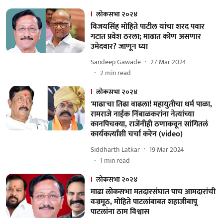
लोकसभा २०२४
विजयसिंह मोहिते पाटील यांचा शरद पवार
गटात प्रवेश ठरला; माढात कोण असणार
उमेदवार? जाणून घ्या
Sandeep Gawade
27 Mar 2024
2
min read
लोकसभा २०२४
'माढा'चा तिढा वाढला! महायुतीचा धर्म पाळा,
रामराजे नाईक निंबाळकरांना नेत्यांच्या
कानपिचक्या, राजेंनीही ठणाकवून सांगितलं
कार्यकर्त्यांशी चर्चा करेन (video)
Siddharth Latkar
19 Mar 2024
1
min read
लोकसभा २०२४
माढा लाेकसभा मतदारसंघात पाच आमदारांची
वज्रमूठ, मोहिते पाटलांबाबत शहाजीबापू
पाटलांना ठाम विश्वास