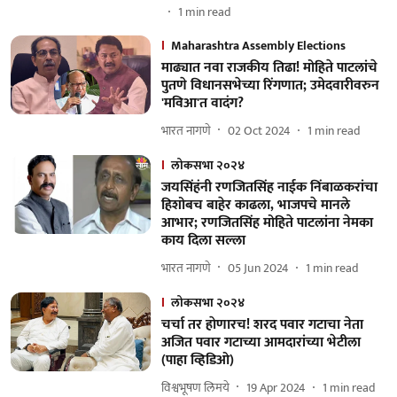
1
min read
Maharashtra Assembly Elections
माढ्यात नवा राजकीय तिढा! मोहिते पाटलांचे
पुतणे विधानसभेच्या रिंगणात; उमेदवारीवरुन
'मविआ'त वादंग?
भारत नागणे
02 Oct 2024
1
min read
लोकसभा २०२४
जयसिंहंनी रणजितसिंह नाईक निंबाळकरांचा
हिशोबच बाहेर काढला, भाजपचे मानले
आभार; रणजितसिंह मोहिते पाटलांना नेमका
काय दिला सल्ला
भारत नागणे
05 Jun 2024
1
min read
लोकसभा २०२४
चर्चा तर हाेणारच! शरद पवार गटाचा नेता
अजित पवार गटाच्या आमदारांच्या भेटीला
(पाहा व्हिडिओ)
विश्वभूषण लिमये
19 Apr 2024
1
min read