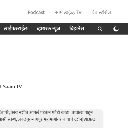
Podcast
साम लाईव्ह TV
वेब स्टोरीज
लाईफस्टाईल
व्हायरल न्यूज
बिझनेस
at Saam TV