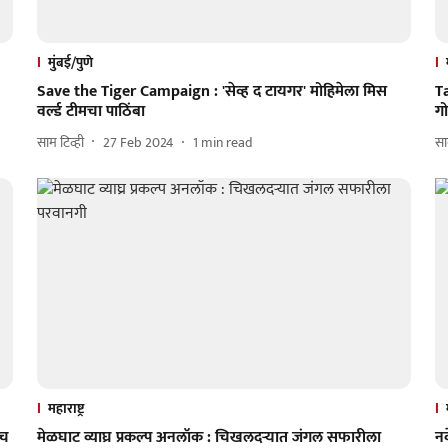
मुंबई/पुणे
Save the Tiger Campaign : 'सेव्ह द टायगर' मोहिमेला मिस
Ta
वर्ल्ड टीमचा पाठिंबा
गो
साम टिव्ही
27 Feb 2024
1
min read
साम
महाराष्ट्र
ाच
मेळघाट व्याघ्र प्रकल्प अनलॉक : चिखलदऱ्यात जंगल सफारीला
नव