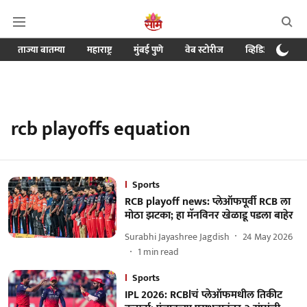
ताज्या बातम्या
महाराष्ट्र
मुंबई पुणे
वेब स्टोरीज
व्हिडिओ
क्र
rcb playoffs equation
Sports
RCB playoff news: प्लेऑफपूर्वी RCB ला
मोठा झटका; हा मॅनविनर खेळाडू पडला बाहेर
Surabhi Jayashree Jagdish
24 May 2026
1
min read
Sports
IPL 2026: RCBlचं प्लेऑफमधील तिकीट