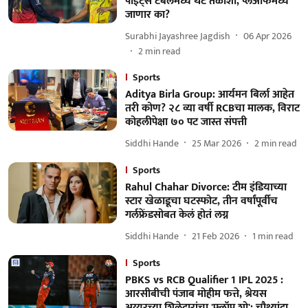
पॉईंट्स टेबलमध्ये थेट तळाशी, प्लेऑफमध्ये
जाणार का?
Surabhi Jayashree Jagdish
06 Apr 2026
2
min read
Sports
Aditya Birla Group: आर्यमन बिर्ला आहेत
तरी कोण? २८ व्या वर्षी RCBचा मालक, विराट
कोहलीपेक्षा ७० पट जास्त संपत्ती
Siddhi Hande
25 Mar 2026
2
min read
Sports
Rahul Chahar Divorce: टीम इंडियाच्या
स्टार खेळाडूचा घटस्फोट, तीन वर्षांपूर्वीच
गर्लफ्रेंडसोबत केलं होतं लग्न
Siddhi Hande
21 Feb 2026
1
min read
Sports
PBKS vs RCB Qualifier 1 IPL 2025 :
आरसीबीची पंजाब मोहीम फत्ते, श्रेयस
अय्यरच्या शिलेदारांचा 'फ्लॉप शो'; चौथ्यांदा