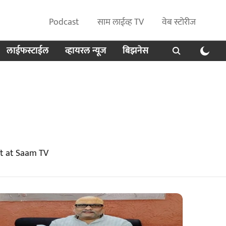
Podcast
साम लाईव्ह TV
वेब स्टोरीज
लाईफस्टाईल
व्हायरल न्यूज
बिझनेस
ft at Saam TV