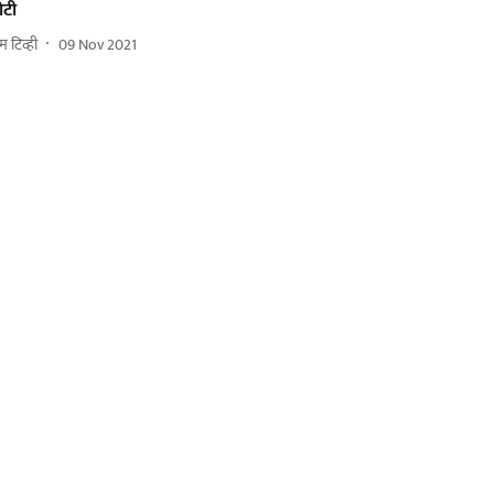
ोटी
म टिव्ही
09 Nov 2021