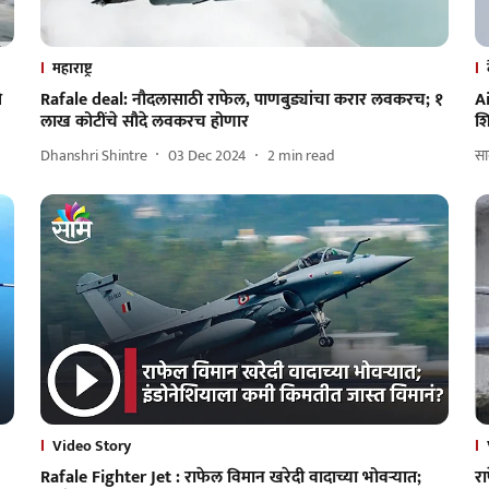
महाराष्ट्र
े
Rafale deal: नौदलासाठी राफेल, पाणबुड्यांचा करार लवकरच; १
Ai
लाख कोटींचे सौदे लवकरच होणार
शि
Dhanshri Shintre
03 Dec 2024
2
min read
साम
Video Story
Rafale Fighter Jet : राफेल विमान खरेदी वादाच्या भोवऱ्यात;
रा