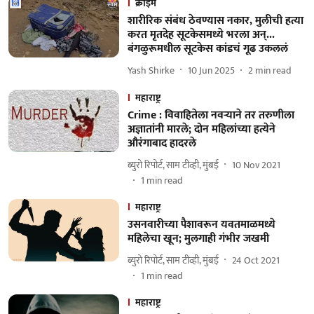
क्राईम
शारीरिक संबंध ठेवण्यास नकार, मुलीची हत्या
करत मृतदेह सूटकेसमध्ये भरला अन्...
बंगळुरूमधील सूटकेस कांडचं गूढ उकललं
Yash Shirke
10 Jun 2025
2
min read
महाराष्ट्र
Crime : विवाहितेला नवऱ्याने तर तरुणीला
अज्ञातांनी मारले; दोन महिलांच्या हत्येने
औरंगाबाद हादरले
ब्युरो रिपोर्ट, साम टीव्ही, मुंबई
10 Nov 2021
1
min read
महाराष्ट्र
उसनवारीच्या पैशावरून यवतमाळमध्ये
महिलेचा खून; मुलगाही गंभीर जखमी
ब्युरो रिपोर्ट, साम टीव्ही, मुंबई
24 Oct 2021
1
min read
महाराष्ट्र