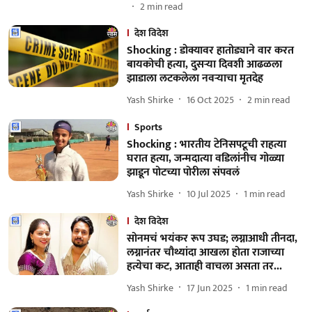
2
min read
देश विदेश
Shocking : डोक्यावर हातोड्याने वार करत
बायकोची हत्या, दुसऱ्या दिवशी आढळला
झाडाला लटकलेला नवऱ्याचा मृतदेह
Yash Shirke
16 Oct 2025
2
min read
Sports
Shocking : भारतीय टेनिसपटूची राहत्या
घरात हत्या, जन्मदात्या वडिलांनीच गोळ्या
झाडून पोटच्या पोरीला संपवलं
Yash Shirke
10 Jul 2025
1
min read
देश विदेश
सोनमचं भयंकर रूप उघड; लग्नाआधी तीनदा,
लग्नानंतर चौथ्यांदा आखला होता राजाच्या
हत्येचा कट, आताही वाचला असता तर...
Yash Shirke
17 Jun 2025
1
min read