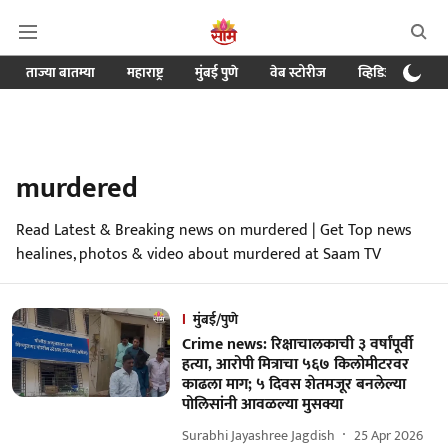
ताज्या बातम्या
महाराष्ट्र
मुंबई पुणे
वेब स्टोरीज
व्हिडिओ
क्र
murdered
Read Latest & Breaking news on murdered | Get Top news
healines, photos & video about murdered at Saam TV
मुंबई/पुणे
Crime news: रिक्षाचालकाची ३ वर्षांपूर्वी
हत्या, आरोपी मित्राचा ५६७ किलोमीटरवर
काढला माग; ५ दिवस शेतमजूर बनलेल्या
पोलिसांनी आवळल्या मुसक्या
Surabhi Jayashree Jagdish
25 Apr 2026