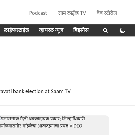
Podcast
साम लाईव्ह TV
वेब स्टोरीज
लाईफस्टाईल
व्हायरल न्यूज
बिझनेस
avati bank election at Saam TV