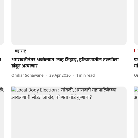
महाराष्ट्र
च
अमरावतीनंतर अकोल्यात 'लव्ह जिहाद', हरियाणातील तरुणीला
प्
डांबून अत्याचार
मह
Omkar Sonawane
29 Apr 2026
1
min read
O