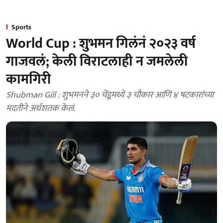
Sports
World Cup : शुभमन गिलंनं २०२३ वर्ष
गाजवलं; केली विराटलाही न जमलेली
कामगिरी
Shubman Gill : शुभमनने ३० चेंडूमध्ये ३ चौकार आणि ४ षटकारांच्या
मदतीने अर्धशतक केलं.