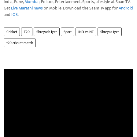
India, Pune,
Mumbai
, Politics, Entertainment, Sports, Lifestyle at SaamTV.
Get
Live Marathi news
on Mobile. Download the Saam Tv app for
Android
and
IOS
.
Cricket
T20
Shreyash iyer
Sport
IND vs NZ
Shreyas Iyer
t20 cricket match