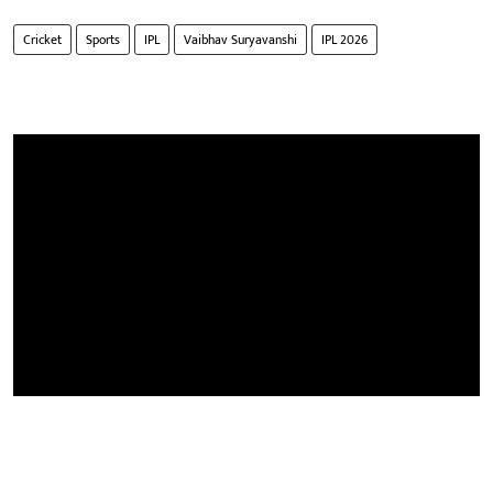
Cricket
Sports
IPL
Vaibhav Suryavanshi
IPL 2026