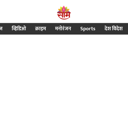
ीज
व्हिडिओ
क्राइम
मनोरंजन
Sports
देश विदेश