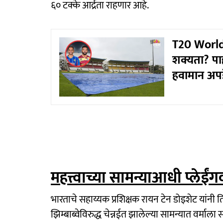
६० टक्के आर्द्रता राहणार आहे.
T20 World 
शक्यता? पाह
हवामान अप
महत्त्वाच्या सामन्याआधी प्लेई
भारताचे सहाय्यक प्रशिक्षक रायन टेन डोइशेट यांनी त
झिम्बाब्वेविरुद्ध चेन्नईत झालेल्या सामन्यात वर्मा