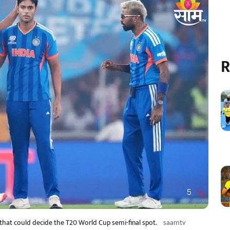
R
h that could decide the T20 World Cup semi-final spot.
saamtv