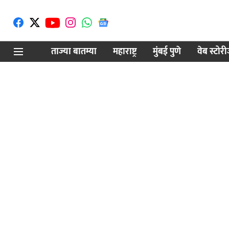
ताज्या बातम्या
महाराष्ट्र
मुंबई पुणे
वेब स्टोर