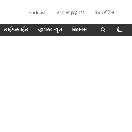
Podcast
साम लाईव्ह TV
वेब स्टोरीज
लाईफस्टाईल
व्हायरल न्यूज
बिझनेस