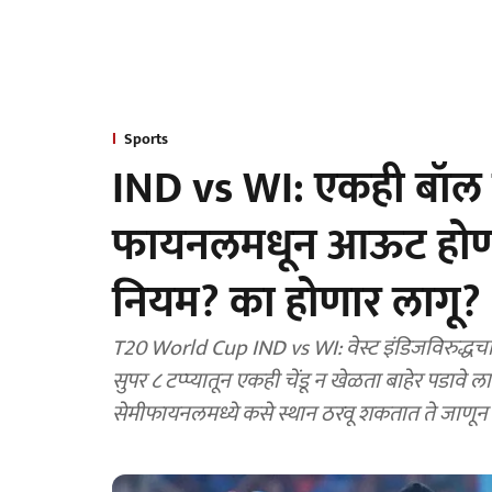
Sports
IND vs WI: एकही बॉल न
फायनलमधून आऊट होणा
नियम? का होणार लागू?
T20 World Cup IND vs WI: वेस्ट इंडिजविरुद्धचा
सुपर ८ टप्प्यातून एकही चेंडू न खेळता बाहेर पडावे
सेमीफायनलमध्ये कसे स्थान ठरवू शकतात ते जाणून