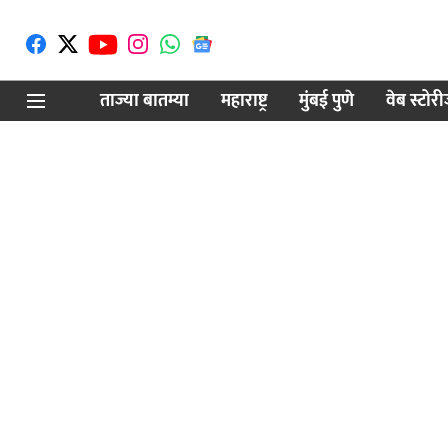
ताज्या बातम्या
महाराष्ट्र
मुंबई पुणे
वेब स्टोर