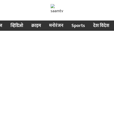
ीज
व्हिडिओ
क्राइम
मनोरंजन
Sports
देश विदेश