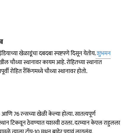
्व
डियाच्या खेळाडूंचा दबदबा स्पष्टपणे दिसून येतोय.
शुभमन
खील चौथ्या स्थानावर कायम आहे. रोहितच्या स्थानात
ी रोहित रँकिंगमध्ये चौथ्या स्थानावर होतो.
आणि 76 रन्सच्या खेळी केल्या होत्या. सातत्यपूर्ण
्थान टिकवून ठेवण्यात यशस्वी ठरला. दरम्यान केएल राहुलला
यामुळे त्याला टॉप-10 मधून बाहेर पडावं लागलंय.