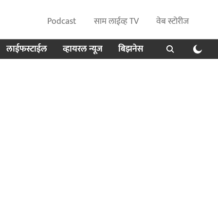
Podcast
साम लाईव्ह TV
वेब स्टोरीज
लाईफस्टाईल
व्हायरल न्यूज
बिझनेस