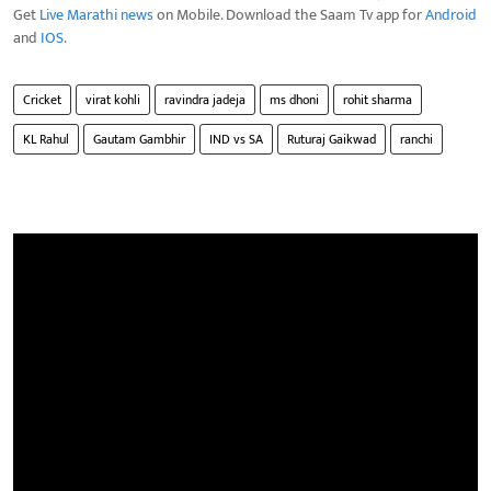
Get
Live Marathi news
on Mobile. Download the Saam Tv app for
Android
and
IOS
.
Cricket
virat kohli
ravindra jadeja
ms dhoni
rohit sharma
KL Rahul
Gautam Gambhir
IND vs SA
Ruturaj Gaikwad
ranchi