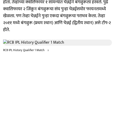
होता. तेव्हाच्या क्वालिफायर १ सामन्यात चेन्नईने बंगळुरूला हरवले. पुढे
क्वालिफायर २ जिंकून बंगळुरूचा संघ पुन्हा चेन्नईसमोर फायनलमध्ये
खेळला. पण तेव्हा चेन्नईने पुन्हा एकदा बंगळुरूचा पराभव केला. तेव्हा
२०११ मध्ये बंगळुरू (प्रथम स्थान) आणि चेन्नई (द्वितीय स्थान) असे टॉप-२
होते.
RCB IPL History Qualifier 1 Match
x