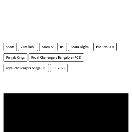
saam
virat kohli
saam tv
IPL
Saam Digital
PBKS vs RCB
Punjab Kings
Royal Challengers Bangalore (RCB)
royal challengers bengaluru
IPL 2025