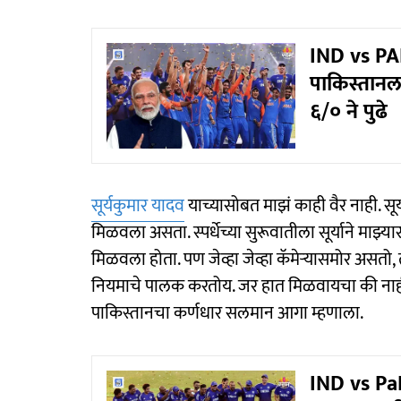
IND vs PAK :
पाकिस्तानला 
६/० ने पुढे
सूर्यकुमार यादव
याच्यासोबत माझं काही वैर नाही. सू
मिळवला असता. स्पर्धेच्या सुरूवातीला सूर्याने माझ्य
मिळवला होता. पण जेव्हा जेव्हा कॅमेऱ्यासमोर असतो, त्
नियमाचे पालक करतोय. जर हात मिळवायचा की नाही, ह
पाकिस्तानचा कर्णधार सलमान आगा म्हणाला.
IND vs PaK