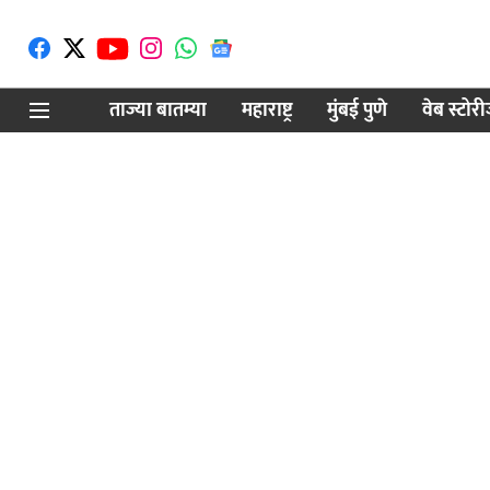
ताज्या बातम्या
महाराष्ट्र
मुंबई पुणे
वेब स्टोर