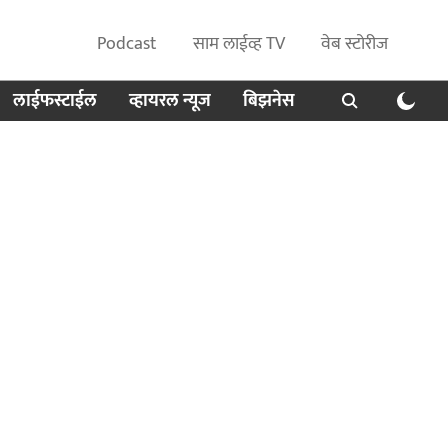
Podcast
साम लाईव्ह TV
वेब स्टोरीज
लाईफस्टाईल
व्हायरल न्यूज
बिझनेस