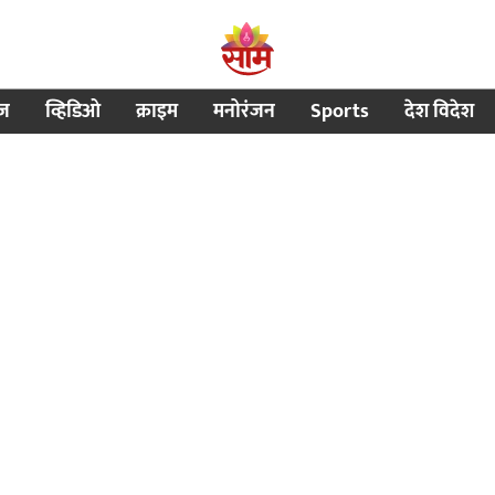
ीज
व्हिडिओ
क्राइम
मनोरंजन
Sports
देश विदेश