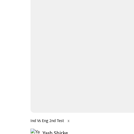
Ind Vs Eng 2nd Test
x
Yash Shirke