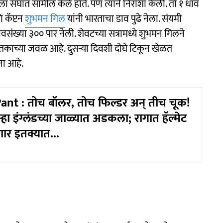
ा संघात सामील केले होते. पण त्याने निराशा केली. तो १ धाव
 कॅप्टन
शुभमन गिल
यांनी भारताचा डाव पुढे नेला. संयमी
ावसंख्या ३०० पार नेली. शेवटच्या सत्रामध्ये शुभमन गिलने
काच्या जवळ आहे. दुसऱ्या दिवशी दोघे टिकून खेळत
ना आहे.
nt : तोच बॉलर, तोच फिल्डर अन् तीच चूक!
्हा इंग्लंडच्या जाळ्यात अडकला; रागात हॅल्मेट
र इतक्यात...