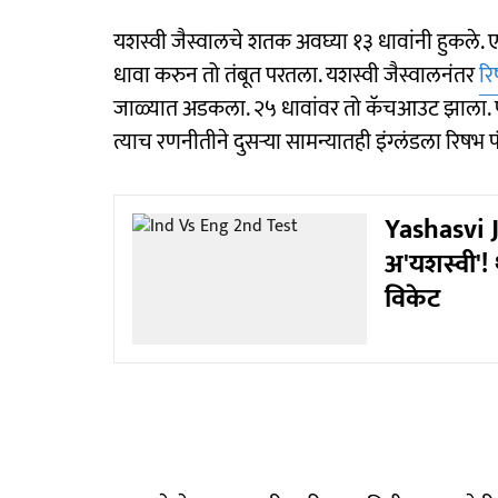
यशस्वी जैस्वालचे शतक अवघ्या १३ धावांनी हुकले. ए
धावा करुन तो तंबूत परतला. यशस्वी जैस्वालनंतर
रि
जाळ्यात अडकला. २५ धावांवर तो कॅचआउट झाला. पहि
त्याच रणनीतीने दुसऱ्या सामन्यातही इंग्लंडला रिषभ
Yashasvi Ja
अ'यशस्वी'!
विकेट