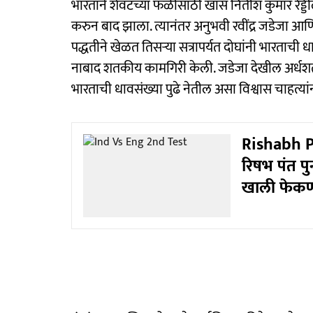
भारताने शेवटच्या फळीसाठी खास नितीश कुमार रेड्डील
करुन बाद झाला. त्यानंतर अनुभवी रवींद्र जडेजा आणि
पद्धतीने खेळत तिसऱ्या सत्रापर्यत दोघांनी भारताची ध
नाबाद शतकीय कामगिरी केली. जडेजा देखील अर्धशत
भारताची धावसंख्या पुढे नेतील असा विश्वास चाहत्यां
Rishabh Pa
रिषभ पंत पुन
खाली फेकणा