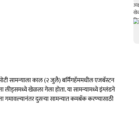
ी सामन्याला काल (२ जुलै) बर्मिंगहॅममधील एजबॅस्टन
ीड्समध्ये खेळला गेला होता. या सामन्यामध्ये इंग्लंडने
 गमावल्यानंतर दुसऱ्या सामन्यात कमबॅक करण्यासाठी