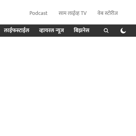
Podcast
साम लाईव्ह TV
वेब स्टोरीज
लाईफस्टाईल
व्हायरल न्यूज
बिझनेस