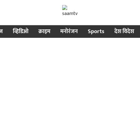
ीज
व्हिडिओ
क्राइम
मनोरंजन
Sports
देश विदेश