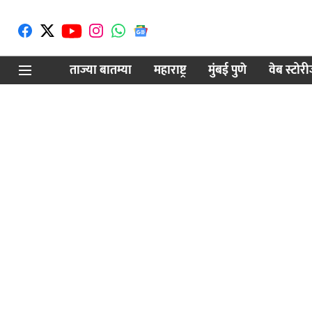
ताज्या बातम्या
महाराष्ट्र
मुंबई पुणे
वेब स्टोर