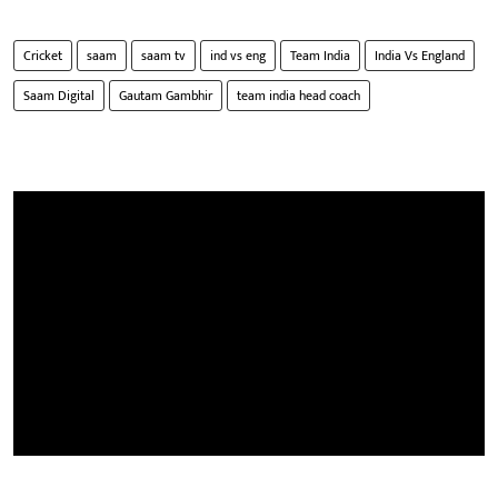
Cricket
saam
saam tv
ind vs eng
Team India
India Vs England
Saam Digital
Gautam Gambhir
team india head coach