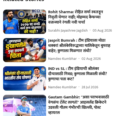
Rohit Sharma: रोहित शर्मा स्वतःहून
निवृत्ती घेणार नाही; मोहम्मद कैफच्या
वक्तव्याने रंगली नवी चर्चा
Surabhi Jayashree Jagdish
05 Aug 2026
Jasprit Bumrah : टीम इंडियाला मोठा
धक्का! श्रीलंकेविरुद्धच्या मालिकेतून बुमराह
बाहेर; कुणाला मिळणार संधी?
Namdeo Kumbhar
02 Aug 2026
IND vs SL : टीम इंडियाची श्रीलंका
दौऱ्यासाठी निवड; कुणाला मिळाली संधी?
कुणाचा पत्ता कट?
Namdeo Kumbhar
28 Jul 2026
Gautam Gambhir: "अशा पराभवासाठी
वेगळंच टॅलेंट लागतं!" आइसलँड क्रिकेटने
उडवली गौतम गंभीरची खिल्ली, पोस्ट
व्हायरल