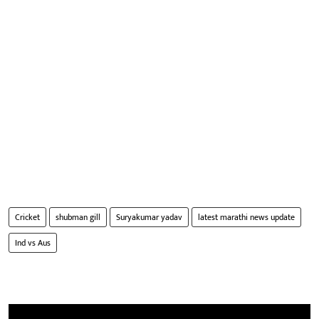
Cricket
shubman gill
Suryakumar yadav
latest marathi news update
Ind vs Aus