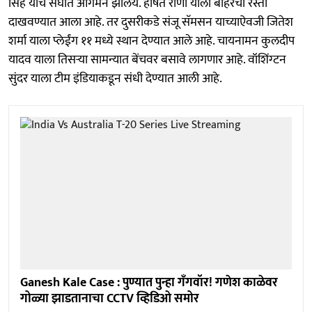
सिंह याचे संघात आगमन झालेय. हर्षित राणा याला बाहेरचा रस्ता
दाखवण्यात आला आहे. तर दुसरीकडे संजू सॅमसन याच्याऐवजी जितेश
शर्मा याला प्लेईंग ११ मध्ये स्थान देण्यात आले आहे. चायनामन कुलदीप
यादव याला तिसऱ्या सामन्यात बेंचवर बसावे लागणार आहे. वॉशिंग्टन
सुंदर याला टीम इंडियाकडून संधी देण्यात आली आहे.
Ganesh Kale Case : पुण्यात पुन्हा गँगवॉर! गणेश काळेवर
गोळ्या झाडतानाचा CCTV व्हिडिओ समोर