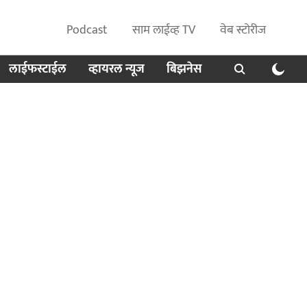
Podcast
साम लाईव्ह TV
वेब स्टोरीज
लाईफस्टाईल
व्हायरल न्यूज
बिझनेस