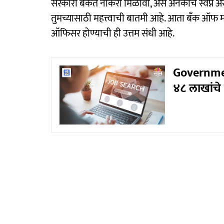
सरकारी बँकेत नोकरी मिळावी, असं अनेकांचे स्वप्न
तुमच्यासाठी महत्त्वाची बातमी आहे. आता बँक ऑफ महार
ऑफिसर होण्याची ही उत्तम संधी आहे.
Governmen
४८ लाखांचे 