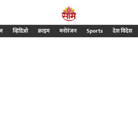
ीज
व्हिडिओ
क्राइम
मनोरंजन
Sports
देश विदेश