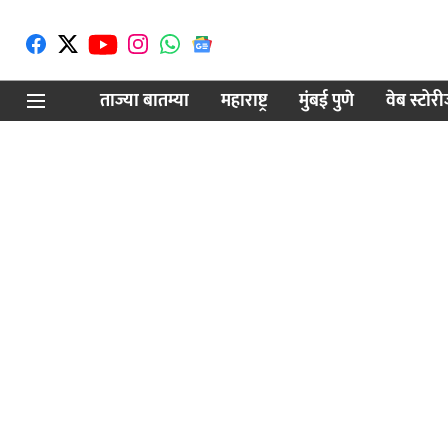
ताज्या बातम्या
महाराष्ट्र
मुंबई पुणे
वेब स्टोर