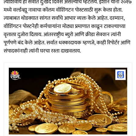
त्याशिवाय हा सर्वात दु:खद दिवस असल्याचे म्हटलेय. इशान यांनी २०१७
मध्ये वर्ल्डव्ह्यू नावाचा कॉलम वॉशिंगटन पोस्टसाठी सुरू केला होता.
त्याबाबत थोडक्यात सांगत सर्वांचे आभार व्यक्त केले आहेत. दरम्यान,
वॉशिंगटन पोस्टनेही कर्मचाऱ्यांना मोठ्या प्रमाणात काढून टाकल्याच्या
वृत्ताला दुजोरा दिलाय. आंतरराष्ट्रीय ब्युरो आणि क्रीडा सेक्शन त्यांनी
पूर्णपणे बंद केले आहेत. सर्वात धक्कादायक म्हणजे, काही रिपोर्टर आणि
संपादकांनाही त्यांनी घरचा रस्ता दाखवलाय.