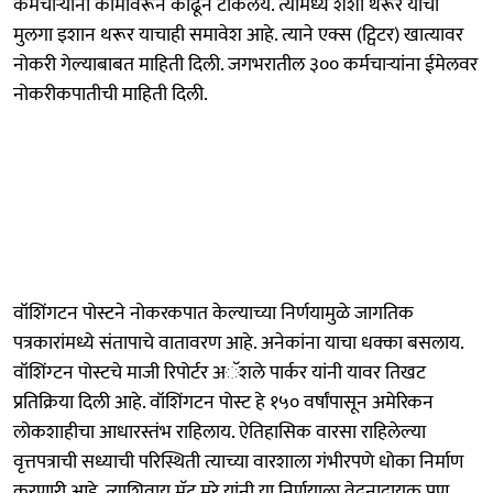
कर्मचाऱ्यांना कामावरून काढून टाकलेय. त्यामध्ये शशी थरूर यांचा
मुलगा इशान थरूर याचाही समावेश आहे. त्याने एक्स (ट्विटर) खात्यावर
नोकरी गेल्याबाबत माहिती दिली. जगभरातील ३०० कर्मचाऱ्यांना ईमेलवर
नोकरीकपातीची माहिती दिली.
वॉशिंगटन पोस्टने नोकरकपात केल्याच्या निर्णयामुळे जागतिक
पत्रकारांमध्ये संतापाचे वातावरण आहे. अनेकांना याचा धक्का बसलाय.
वॉशिंग्टन पोस्टचे माजी रिपोर्टर अॅशले पार्कर यांनी यावर तिखट
प्रतिक्रिया दिली आहे. वॉशिंगटन पोस्ट हे १५० वर्षांपासून अमेरिकन
लोकशाहीचा आधारस्तंभ राहिलाय. ऐतिहासिक वारसा राहिलेल्या
वृत्तपत्राची सध्याची परिस्थिती त्याच्या वारशाला गंभीरपणे धोका निर्माण
करणारी आहे. त्याशिवाय मॅट मरे यांनी या निर्णयाला वेदनादायक पण