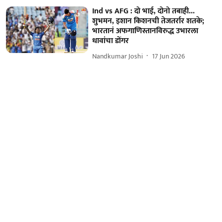
Ind vs AFG : दो भाई, दोनो तबाही...
शुभमन, इशान किशनची तेजतर्रार शतके;
भारतानं अफगाणिस्तानविरुद्ध उभारला
धावांचा डोंगर
Nandkumar Joshi
17 Jun 2026