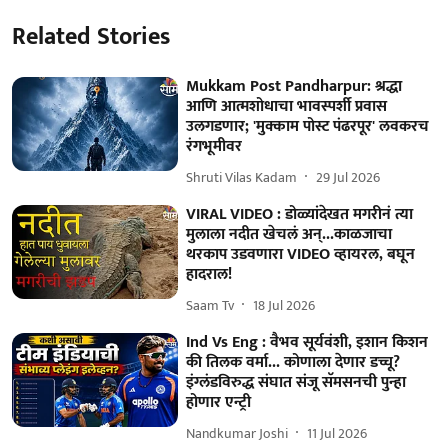
Related Stories
Mukkam Post Pandharpur: श्रद्धा
आणि आत्मशोधाचा भावस्पर्शी प्रवास
उलगडणार; 'मुक्काम पोस्ट पंढरपूर' लवकरच
रंगभूमीवर
Shruti Vilas Kadam
29 Jul 2026
VIRAL VIDEO : डोळ्यांदेखत मगरीनं त्या
मुलाला नदीत खेचलं अन्...काळजाचा
थरकाप उडवणारा VIDEO व्हायरल, बघून
हादराल!
Saam Tv
18 Jul 2026
Ind Vs Eng : वैभव सूर्यवंशी, इशान किशन
की तिलक वर्मा... कोणाला देणार डच्चू?
इंग्लंडविरुद्ध संघात संजू सॅमसनची पुन्हा
होणार एन्ट्री
Nandkumar Joshi
11 Jul 2026