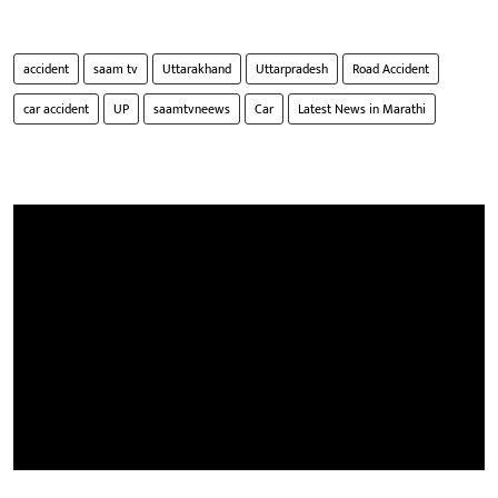
accident
saam tv
Uttarakhand
Uttarpradesh
Road Accident
car accident
UP
saamtvneews
Car
Latest News in Marathi