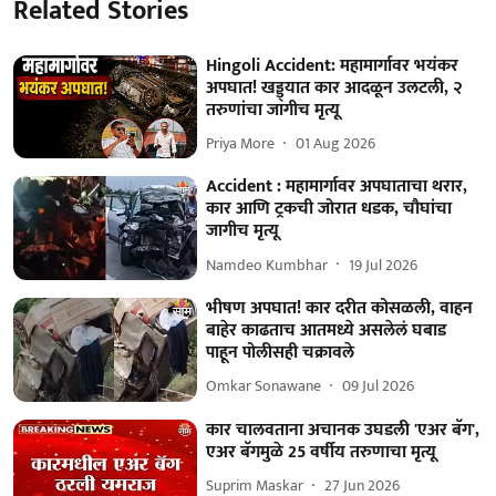
Related Stories
Hingoli Accident: महामार्गावर भयंकर
अपघात! खड्ड्यात कार आदळून उलटली, २
तरुणांचा जागीच मृत्यू
Priya More
01 Aug 2026
Accident : महामार्गावर अपघाताचा थरार,
कार आणि ट्रकची जोरात धडक, चौघांचा
जागीच मृत्यू
Namdeo Kumbhar
19 Jul 2026
भीषण अपघात! कार दरीत कोसळली, वाहन
बाहेर काढताच आतमध्ये असलेलं घबाड
पाहून पोलीसही चक्रावले
Omkar Sonawane
09 Jul 2026
कार चालवताना अचानक उघडली 'एअर बॅग',
एअर बॅगमुळे 25 वर्षीय तरुणाचा मृत्यू
Suprim Maskar
27 Jun 2026