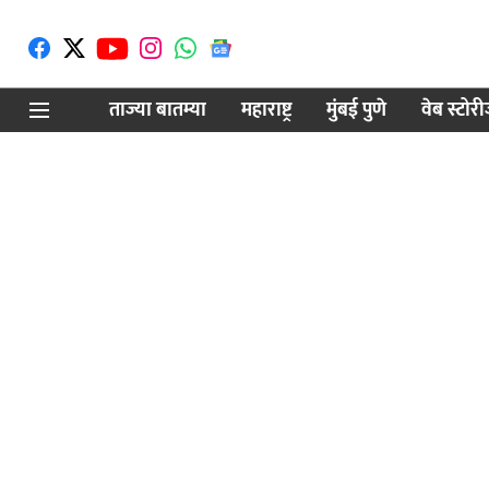
ताज्या बातम्या
महाराष्ट्र
मुंबई पुणे
वेब स्टोर