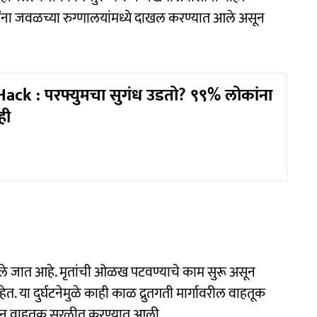
ींना जवळच्या रुग्णालयांमध्ये दाखल करण्यात आले असून
ck : परफ्युमचा सुगंध उडतो? ९९% लोकांना
ही
ले जात आहे. मृतांची ओळख पटवण्याचे काम सुरू असून
 आहेत. या दुर्घटनेमुळे काही काळ द्रुतगती मार्गावरील वाहतूक
वून वाहतूक सुरळीत करण्यात आली.