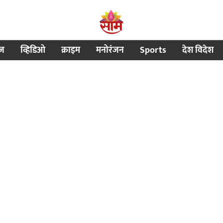
ीज
व्हिडिओ
क्राइम
मनोरंजन
Sports
देश विदेश