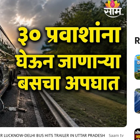
R
ER LUCKNOW-DELHI BUS HITS TRAILER IN UTTAR PRADESH
Saam tv