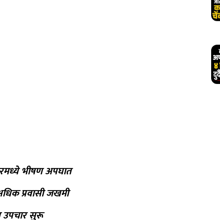
ेलरमध्ये भीषण अपघात
न अधिक प्रवासी जखमी
 उपचार सुरू