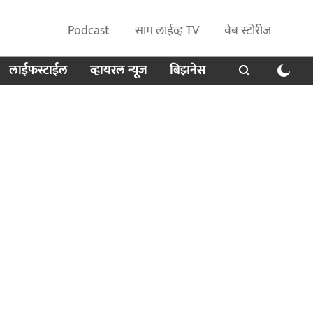
Podcast
साम लाईव्ह TV
वेब स्टोरीज
लाईफस्टाईल
व्हायरल न्यूज
बिझनेस