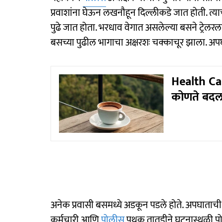
प्रवाशांना घेऊन लखनौहून दिल्लीकडे जात होती. त्याचव
पुढे जात होता. भरधाव वेगात असलेल्या बसने ट्रेलर
बसच्या पुढील भागाचा अक्षरशः चक्काचूर झाला. अ
Health Car
कोणते बदल
अनेक प्रवासी बसमध्ये अडकून पडले होते. अपघाताची 
कर्मचारी आणि
पोलीस
पथक तातडीने घटनास्थळी पोह