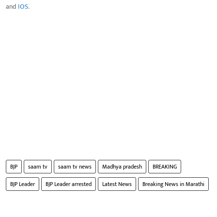
and
IOS
.
BJP
saam tv
saam tv news
Madhya pradesh
BREAKING
BJP Leader
BJP Leader arrested
Latest News
Breaking News in Marathi