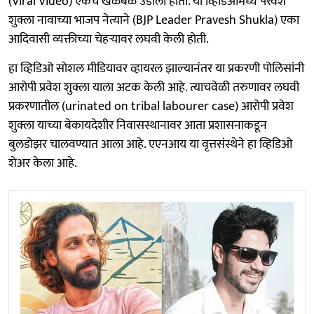
(Viral Video) एकच खळबळ उडाली होती. या व्हिडिओमध्ये परवेश
शुक्ला नावाच्या भाजप नेत्याने (BJP Leader Pravesh Shukla) एका
आदिवासी व्यक्तीच्या चेहऱ्यावर लघवी केली होती.
हा व्हिडिओ सोशल मीडियावर व्हायरल झाल्यानंतर या प्रकरणी पोलिसांनी
आरोपी प्रवेश शुक्ला याला अटक केली आहे. त्याचवेळी तरुणावर लघवी
प्रकरणातील (urinated on tribal labourer case) आरोपी प्रवेश
शुक्ला याच्या बेकायदेशीर निवासस्थानावर आता प्रशासनाकडून
बुलडोझर चालवण्यात आला आहे. एएनआय या वृत्तसंस्थेने हा व्हिडिओ
शेअर केला आहे.