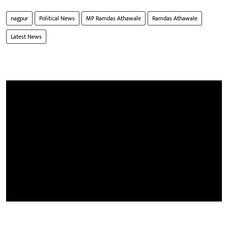
nagpur
Political News
MP Ramdas Athawale
Ramdas Athawale
Latest News