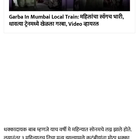
Garba In Mumbai Local Train: महिलांचा स्वॅगच भारी,
धावत्या ट्रेनमध्ये खेळला गरबा, Video व्हायरल
धक्कादायक बाब म्हणजे याच वर्षी मे महिन्यात सोनमचे लग्न झाले होते.
लग्नानंतर ३ महिन्यातच तिचा मृत्यू झाल्यामुळे कुटुंबीयांना मोठा धक्का