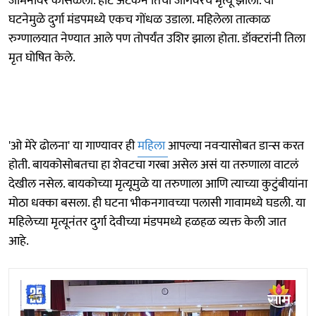
जमिनीवर कोसळली. हार्ट अटॅकने तिचा जागेवरच मृत्यू झाला. या
घटनेमुळे दुर्गा मंडपमध्ये एकच गोंधळ उडाला. महिलेला तात्काळ
रुग्णालयात नेण्यात आले पण तोपर्यंत उशिर झाला होता. डॉक्टरांनी तिला
मृत घोषित केले.
'ओ मेरे ढोलना' या गाण्यावर ही
महिला
आपल्या नवऱ्यासोबत डान्स करत
होती. बायकोसोबतचा हा शेवटचा गरबा असेल असं या तरुणाला वाटलं
देखील नसेल. बायकोच्या मृत्यूमुळे या तरुणाला आणि त्याच्या कुटुंबीयांना
मोठा धक्का बसला. ही घटना भीकनगावच्या पलासी गावामध्ये घडली. या
महिलेच्या मृत्यूनंतर दुर्गा देवीच्या मंडपमध्ये हळहळ व्यक्त केली जात
आहे.