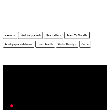
saam tv
Madhya pradesh
Heart attack
Saam Tv Marathi
Madhyapradesh News
Heart health
Garba Dandiya
Garba