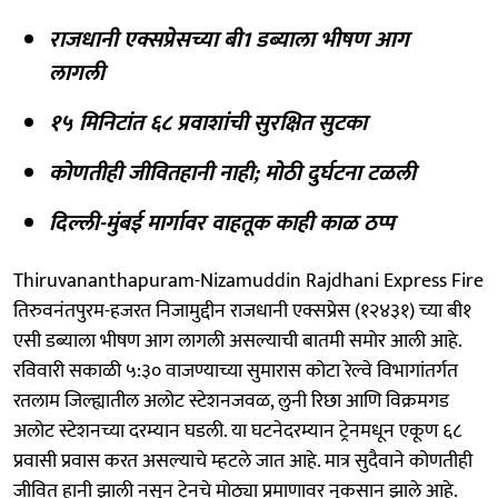
राजधानी एक्सप्रेसच्या बी1 डब्याला भीषण आग
लागली
१५ मिनिटांत ६८ प्रवाशांची सुरक्षित सुटका
कोणतीही जीवितहानी नाही; मोठी दुर्घटना टळली
दिल्ली-मुंबई मार्गावर वाहतूक काही काळ ठप्प
Thiruvananthapuram-Nizamuddin Rajdhani Express Fire
तिरुवनंतपुरम-हजरत निजामुद्दीन राजधानी एक्सप्रेस (१२४३१) च्या बी१
एसी डब्याला भीषण आग लागली असल्याची बातमी समोर आली आहे.
रविवारी सकाळी ५:३० वाजण्याच्या सुमारास कोटा रेल्वे विभागांतर्गत
रतलाम जिल्ह्यातील अलोट स्टेशनजवळ, लुनी रिछा आणि विक्रमगड
अलोट स्टेशनच्या दरम्यान घडली. या घटनेदरम्यान ट्रेनमधून एकूण ६८
प्रवासी प्रवास करत असल्याचे म्हटले जात आहे. मात्र सुदैवाने कोणतीही
जीवित हानी झाली नसून ट्रेनचे मोठ्या प्रमाणावर नुकसान झाले आहे.