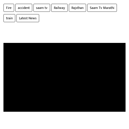
Fire
accident
saam tv
Railway
Rajsthan
Saam Tv Marathi
train
Latest News