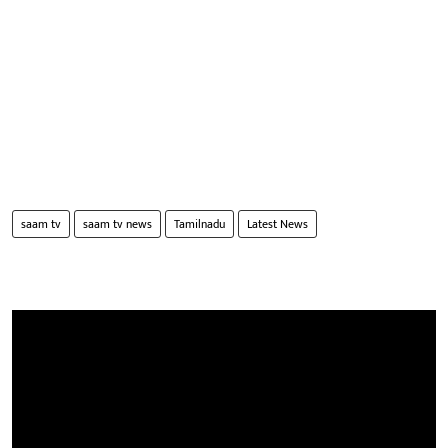
saam tv
saam tv news
Tamilnadu
Latest News