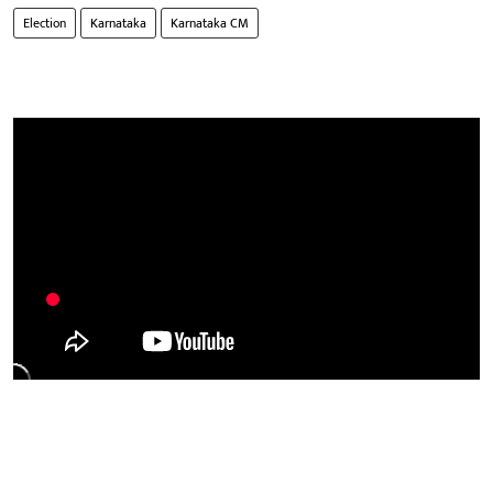
Election
Karnataka
Karnataka CM