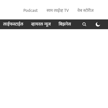
Podcast
साम लाईव्ह TV
वेब स्टोरीज
लाईफस्टाईल
व्हायरल न्यूज
बिझनेस