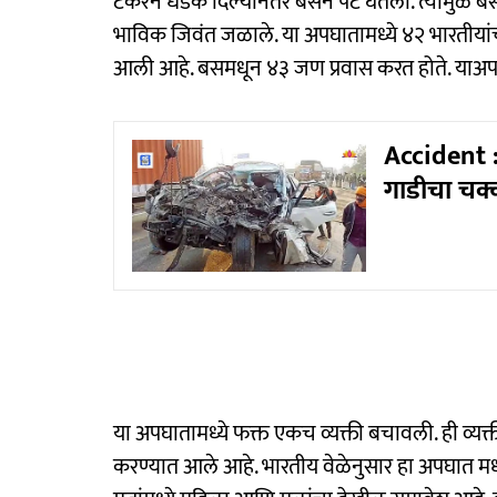
टँकरने धडक दिल्यानंतर बसने पेट घेतला. त्यामुळे 
भाविक जिवंत जळाले. या अपघातामध्ये ४२ भारतीयांचा
आली आहे. बसमधून ४३ जण प्रवास करत होते. याअपघ
Accident 
गाडीचा चक्क
या अपघातामध्ये फक्त एकच व्यक्ती बचावली. ही व्
करण्यात आले आहे. भारतीय वेळेनुसार हा अपघात मध्य