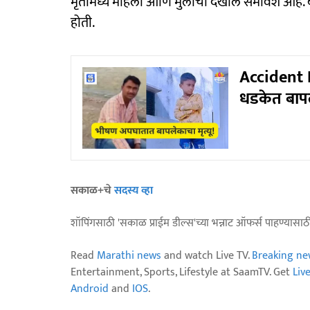
मृतांमध्ये महिला आणि मुलांचा देखील समावेश आहे. 
होती.
Accident N
धडकेत बापल
सकाळ+चे
सदस्य व्हा
शॉपिंगसाठी 'सकाळ प्राईम डील्स'च्या भन्नाट ऑफर्स पाहण्यासा
Read
Marathi news
and watch Live TV.
Breaking ne
Entertainment, Sports, Lifestyle at SaamTV. Get
Liv
Android
and
IOS
.