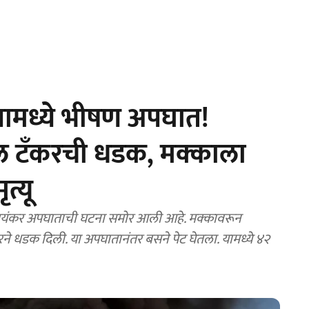
यामध्ये भीषण अपघात!
ेल टँकरची धडक, मक्काला
त्यू
 भयंकर अपघाताची घटना समोर आली आहे. मक्कावरून
ने धडक दिली. या अपघातानंतर बसने पेट घेतला. यामध्ये ४२