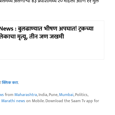
बसमध्ये असणाऱ्या ४३ प्रवाशांमध्ये २० महिला आणि ११ मुलं
ews : बुलढाण्यात भीषण अपघात! ट्रकच्या
ेकाचा मृत्यू, तीन जण जखमी
ठी
क्लिक करा
.
ws
from
Maharashtra
, India, Pune,
Mumbai
, Politics,
e Marathi news
on Mobile. Download the Saam Tv app for