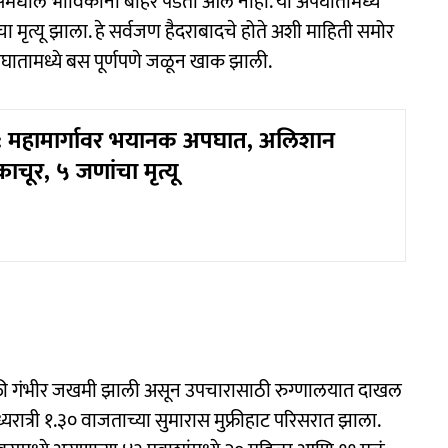
बसमधील भाविकांना बाहेर पडता आले नाही. या अपघातामध्ये
 मृत्यू झाला. हे सर्वजण हैदराबादचे होते अशी माहिती समोर
ातामध्ये बस पूर्णपणे जळून खाक झाली.
: महामार्गावर भयानक अपघात, अलिशान
ाचूर, ५ जणांचा मृत्यू
यक्ती गंभीर जखमी झाली असून उपचारासाठी रुग्णालयात दाखल
रात्री १.३० वाजताच्या सुमारास मुफ्रीहाट परिसरात झाला.