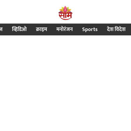
ीज
व्हिडिओ
क्राइम
मनोरंजन
Sports
देश विदेश