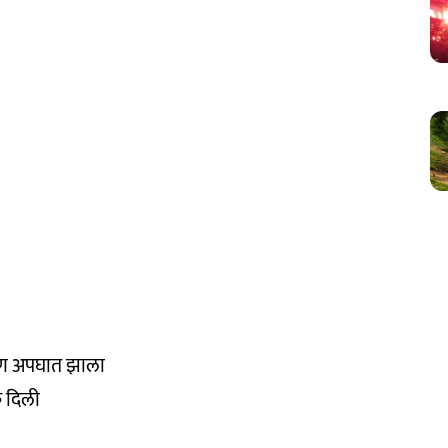
भीषण अपघात झाला
क दिली