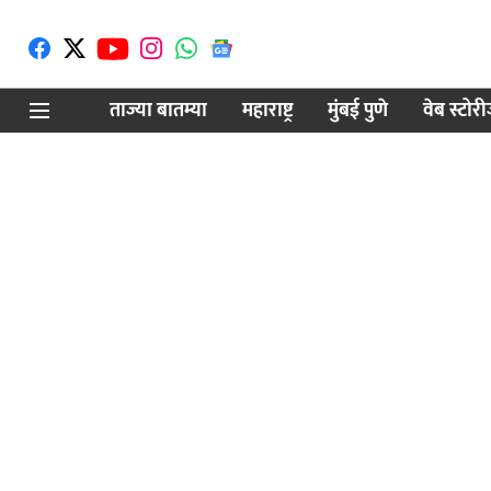
ताज्या बातम्या
महाराष्ट्र
मुंबई पुणे
वेब स्टोर