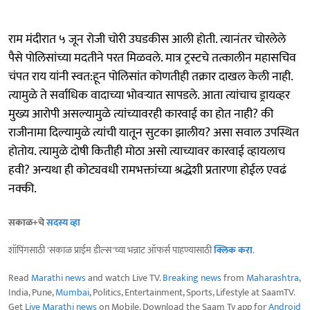
राम मंदीरात ५ जून रोजी चोरी उघडकीस आली होती. त्यानंतर चोरलेले
पैसे पोलिसांच्या मदतीने परत मिळवले. मात्र ट्रस्टचे तत्कालीन महासचिव
चंपत राय यांनी स्वत:हून पोलिसांत कोणतीही तक्रार दाखल केली नाही.
त्यामुळे ते सर्वाधिक वादाच्या भोवऱ्यात सापडले. आता त्यांचाच ड्रायव्हर
मुख्य आरोपी असल्यामुळे त्यांच्यावरही कारवाई का होत नाही? की
राजीनामा दिल्यामुळे त्यांची यातून सुटका झालीय? असा सवाल उपस्थित
होतोय. त्यामुळे दोषी कितीही मोठा असो त्याच्यावर कारवाई व्हायलाच
हवी? अन्यथा ही कोट्यवधी रामभक्तांच्या श्रद्धेशी प्रतारणा होईल एवढं
नक्की.
सकाळ+चे
सदस्य व्हा
शॉपिंगसाठी 'सकाळ प्राईम डील्स'च्या भन्नाट ऑफर्स पाहण्यासाठी
क्लिक करा
.
Read
Marathi news
and watch Live TV.
Breaking news
from
Maharashtra
,
India, Pune,
Mumbai
, Politics, Entertainment, Sports, Lifestyle at SaamTV.
Get
Live Marathi news
on Mobile. Download the Saam Tv app for
Android