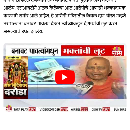
नावाने छापलेले देणग्यांचं एक बनावट पावती पुस्तक जप्त करण्यात
आलंय. एसआयटीने अटक केलेल्या आठ आरीपींचे आणखी धक्कादायक
कारनामे समोर आले आहेत. हे आरोपी मंदिरातील केवळ दान चोरत नव्हते
तर भक्तांना बनावट पावत्या देऊन त्यांच्याकडून देणग्यांची लूट करत
असल्याचं उघड झालंय.