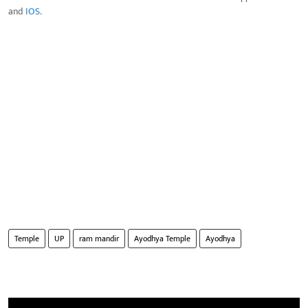
and
IOS
.
Temple
UP
ram mandir
Ayodhya Temple
Ayodhya