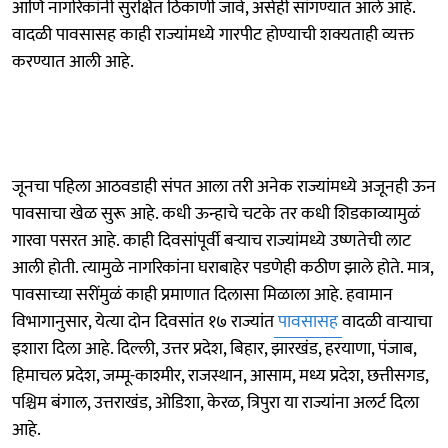
आणि नागरिकांनी सुरक्षित ठिकाणी जावे, असेही सांगण्यात आले आहे.
वादळी पावसासह काही राज्यांमध्ये गारपीट होण्याची शक्यताही व्यक्त
करण्यात आली आहे.
जूनचा पहिला आठवडाही संपत आला तरी अनेक राज्यांमध्ये अजूनही ऊन
पावसाचा खेळ सुरू आहे. कधी ऊन्हाचे चटके तर कधी शिडकाव्यामुळं
गारवा पसरत आहे. काही दिवसांपूर्वी बऱ्याच राज्यांमध्ये उष्णतेची लाट
आली होती. त्यामुळे नागरिकांना घराबाहेर पडणेही कठीण झाले होते. मात्र,
पावसाच्या सरींमुळं काही प्रमाणात दिलासा मिळाला आहे. हवामान
विभागानुसार, येत्या दोन दिवसांत १७ राज्यांत
पावसासह
वादळी वाऱ्याचा
इशारा दिला आहे. दिल्ली, उत्तर प्रदेश, बिहार, झारखंड, हरयाणा, पंजाब,
हिमाचल प्रदेश, जम्मू-काश्मीर, राजस्थान, आसाम, मध्य प्रदेश, छत्तीसगड,
पश्चिम बंगाल, उत्तराखंड, ओडिशा, केरळ, त्रिपुरा या राज्यांना अलर्ट दिला
आहे.