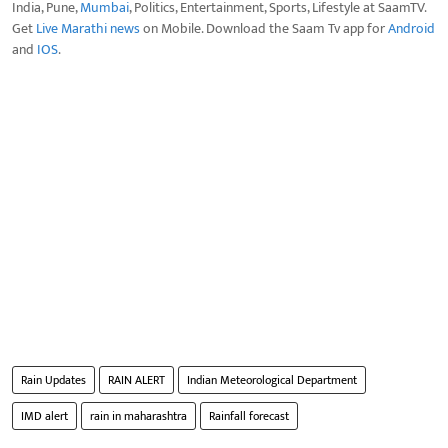
India, Pune,
Mumbai
, Politics, Entertainment, Sports, Lifestyle at SaamTV.
Get
Live Marathi news
on Mobile. Download the Saam Tv app for
Android
and
IOS
.
Rain Updates
RAIN ALERT
Indian Meteorological Department
IMD alert
rain in maharashtra
Rainfall forecast