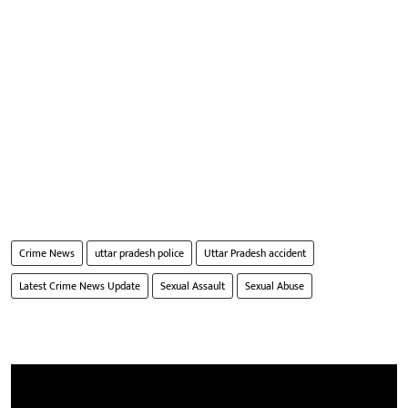
Crime News
uttar pradesh police
Uttar Pradesh accident
Latest Crime News Update
Sexual Assault
Sexual Abuse