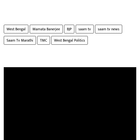
West Bengal
Mamata Banerjee
BJP
saam tv
saam tv news
Saam Tv Marathi
TMC
West Bengal Politics