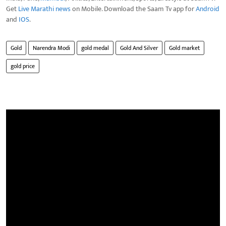
Get
Live Marathi news
on Mobile. Download the Saam Tv app for
Android
and
IOS
.
Gold
Narendra Modi
gold medal
Gold And Silver
Gold market
gold price