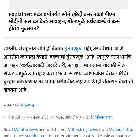
Explainer: एका वर्षापर्यंत सोनं खरेदी करू नका! पीएम
मोदींनी असं का केलं आवाहन, गोल्डमुळे अर्थव्यवस्थेचं कसं
होतंय नुकसान?
भारतीय संस्कृतीत सोनं ही केवळ
गुंतवणूक
नाही, तर स्त्रीधन आणि
आपत्तीत कामाला येणारी 'हक्काची गुंतवणूक ' आहे. त्यामुळे पंतप्रधानांचे
आवाहन 'राष्ट्रहितासाठी' असले तरी, प्रत्यक्षात मात्र सामान्यांसाठी मोठं
संकट यामुळे उभं राहू शकत. छोट्या साराफा व्यापाऱ्यांवर बेरोजगारीची
कुऱ्हाड कोसळणार तर अनेक घरांमधील लग्न समारंभही संकटात येण्याची
शक्यता आहे.
सकाळ+चे
सदस्य व्हा
शॉपिंगसाठी 'सकाळ प्राईम डील्स'च्या भन्नाट ऑफर्स पाहण्यासाठी
क्लिक करा
.
Read
Marathi news
and watch Live TV.
Breaking news
from
Maharashtra
,
India, Pune,
Mumbai
, Politics, Entertainment, Sports, Lifestyle at SaamTV.