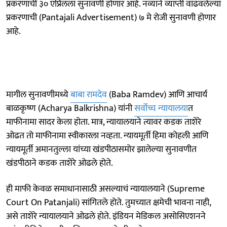
प्रकरणाची ३० एप्रिलला सुनावणी होणार आहे. नव्याने व्याप्ती वाढवलेल्या
प्रकरणाची (Pantajali Advertisement) ७ मे रोजी सुनावणी होणार
आहे.
मागील सुनावणीमध्ये
बाबा रामदेव
(Baba Ramdev) आणि आचार्य
बाळकृष्ण (Acharya Balkrishna) यांनी
सर्वोच्च न्यायालया
त
माफीनामा सादर केला होता. मात्र, न्यायालयाने त्यावर कडक ताशेरे
ओढत तो माफीनामा स्वीकारला नव्हता. न्यायमूर्ती हिमा कोहली आणि
न्यायमूर्ती अमानतुल्ला यांच्या खंडपीठासमोर झालेल्या सुनावणीत
खंडपीठाने कडक ताशेरे ओढले होते.
ही माफी केवळ समाधानासाठी असल्याचं न्यायालयाने (Supreme
Court On Patanjali) सांगितले होते. तुमच्यात क्षमेची भावना नाही,
असे ताशेरे न्यायालयाने ओढले होते. इंडियन मेडिकल असोसिएशनने