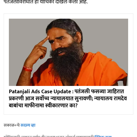
पतंजलीविरोधात ही याचिका दाखल केली आहे.
Patanjali Ads Case Update : पतंजली फसव्या जाहिरात
प्रकरणी आज सर्वोच्च न्यायालयात सुनावणी; न्यायालय रामदेव
बाबांचा माफीनामा स्वीकारणार का?
सकाळ+चे
सदस्य व्हा