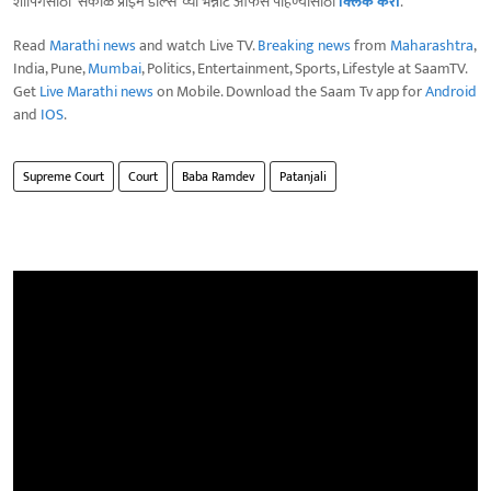
शॉपिंगसाठी 'सकाळ प्राईम डील्स'च्या भन्नाट ऑफर्स पाहण्यासाठी
क्लिक करा
.
Read
Marathi news
and watch Live TV.
Breaking news
from
Maharashtra
,
India, Pune,
Mumbai
, Politics, Entertainment, Sports, Lifestyle at SaamTV.
Get
Live Marathi news
on Mobile. Download the Saam Tv app for
Android
and
IOS
.
Supreme Court
Court
Baba Ramdev
Patanjali