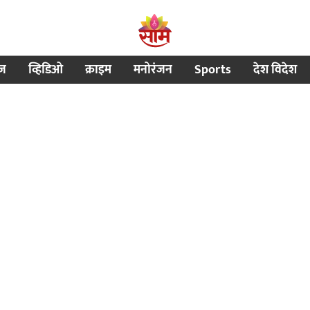
ीज
व्हिडिओ
क्राइम
मनोरंजन
Sports
देश विदेश