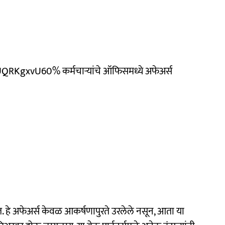
gxvU60% कर्मचाऱ्यांचे ऑफिसमध्ये अफेअर्स
 हे अफेअर्स केवळ आकर्षणापुरते उरलेले नसून, आता या