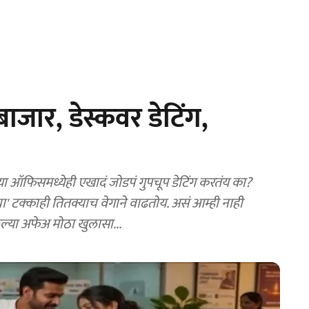
जार, डेस्कवर डेटिंग,
 ऑफिसमध्येही एखादं जोडपं गुपचूप डेटिंग करतंय का?
चा' टक्काही तितक्याच वेगाने वाढतोय. असं आम्ही नाही
सलेल्या अफेअ मोठा खुलासा...