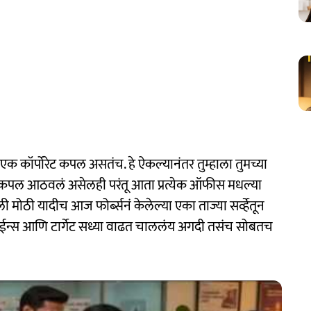
 एक कॉर्पोरेट कपल असतंच. हे ऐकल्यानंतर तुम्हाला तुमच्या
ेट कपल आठवलं असेलही परंतू आता प्रत्येक ऑफीस मधल्या
भली मोठी यादीच आज फोर्ब्सनं केलेल्या एका ताज्या सर्व्हेतून
ईन्स आणि टार्गेट सध्या वाढत चाललंय अगदी तसंच सोबतच