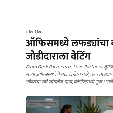
देश विदेश
ऑफिसमध्ये लफड्यांचा बा
जोडीदाराला वेटिंग
From Desk Partners to Love Partners: तुमच्या
सध्या ऑफिसमध्ये केवळ टार्गेटच नव्हे, तर 'लफड्यां
फोर्ब्सचा सर्वे सांगतोय. पाहा, कॉर्पोरेटमध्ये सुरू अ