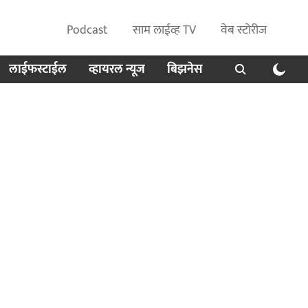
Podcast
साम लाईव्ह TV
वेब स्टोरीज
लाईफस्टाईल
व्हायरल न्यूज
बिझनेस