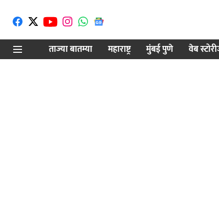
ताज्या बातम्या
महाराष्ट्र
मुंबई पुणे
वेब स्टोर